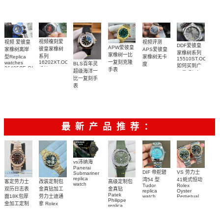
视频複刻爱
视频评测
视频 爱彼皇
DDF爱彼皇
APW爱彼皇
彼皇家橡树
APS爱彼皇
家橡树离岸
家橡树系列
家橡树一比
系列
家橡树无卡
型Replica
15510ST.OO.1320
一复刻克隆
16202XT.OO.1240XT.01
watches
BLS百年灵
度
如何买到广
26405CE.OO.A030CA.01
手錶
手表
26240OR.OO.1320OR.05
超级海洋一
州最顶级复
腕表
15553BA.OO.1356BA.04
顶级1:1复刻
比一复刻手
刻表腕表
腕表
手表腕表
表
U17375211B1S1
腕表
最新产品推荐：
vs沛纳海
Panerai
DIF 帝舵碧
VS 劳力士
Submariner
replica
湾54 型
41蚝式恒动
客定劳力士
改装定制包
高级定制包
watch
Tudor
Rolex
双历日志表
金真钻加工
金真钻
PAM01698
replica
Oyster
Patek
沛納海高仿
面18K包厚
劳力士迪通
watch
Perpetual
Philippe
M79000-
replica
手錶
金加工定制
拿 Rolex
replica
watch
0001 高仿手
PAM1698
Daytona
勞力士包金
watch百达翡
m134303-
replica
錶腕表
腕表
復刻手錶
0001高仿手
丽