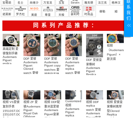
联
宝格丽
名士
尚维沙
万宝龙
玉宝
Seven
雅克德
法兰克
格林汉
系
Friday
罗
穆勒
姆
我
诺莫斯
罗杰杜
豪利时
时尚品
美度
尊皇
天梭
们
彼
牌/原单
同系列产品推荐：
视频
高端定制 爱
（Audemars
彼復刻手錶
Piguet）×
Audemars
DDF 爱彼
DDF 爱彼
DDF 爱彼
斯沃琪
DDF 爱彼皇
Piguet
Audemars
Audemars
Audemars
（Swatch）
replica
家橡树
Piguet
Piguet copy
Piguet
watches
最新联名推
Audemars
Cloned
replica
watches 愛
26579CB.OO.1225CB.01
Piguet
出的 Royal
watch 愛彼
watch 愛彼
腕表
彼復刻手錶
Replica
Pop
高仿手錶
高仿手錶
watch
26240OR.OO.1320OR.08
99999
Bioceramic
99999
26240CE.OO.1225CE.98
26239OR.OO.1220OR.01
26240OR.OO.D315CR.02
腕表
系列怀表
26240CE.OO.1225CE.02
腕表
腕表
腕表
Customized
视频 爱彼皇
视频 DDF配
视频 VS爱彼
视频 DDF
视频 ZF 爱
视频
replica
家橡树离岸
重冰蓝爱彼
复刻手表
彼Audemars
Audemars
watch 爱彼
Audemars
Piguet
型Cloned
15510ST.OO.1320ST.06，
Piguet
Audemars
Royal Oak
Piguet皇家
Replica
15510ST.OO.1320ST.09
replica
Offshore
Piguet皇家
watch
Audemars
橡树Replica
watches 皇
replica
26471SR.OO.D10
Piguet
橡树系列
watch
watch
家橡树系列
replica
腕表
15510BC.OO.1320BC.02
15510ST.OO.1320ST.10
15710ST.OO.A002CA.01
watch
15416CE.OO.1225CE.01
腕表
腕表
腕表
腕表