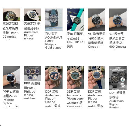
watch
Rolex
custom gold
AQUANAUT
錶腕表
replica
and
5267/200A-
watch
diamonds
011復刻手錶
m126508-
腕表
0003腕表
高端定制理
高端定制 爱
查米尔高仿
彼復刻手錶
Audemars
手錶 RM27-
百达翡丽
原单 百年灵
VS 欧米茄海
VS 欧米茄
Piguet
05 replica
AQUANAUT
专业系列
马600 歐米
歐米茄高仿
replica
watch
Patek
watches
X823101K1C1S1
茄復刻手錶
手錶 海马
Richard
Philippe
26579CB.OO.1225CB.01
腕表
Mille RM 27-
Omega
600 Omega
Gold-plated
腕表
replica
replica
real
05腕表
watches
watches
diamonds
217.30.42.21.01.001
217.30.42.21.01.
Replica
watch
腕表
腕表
5268/461G-
001包金真
钻 腕表
PPF 百达翡
丽Patek
Philippe
PPF 百达翡
DDF 爱彼
DDF 爱彼
DDF 爱彼
DDF 爱彼皇
replica
Audemars
Audemars
Audemars
丽超Patek
家橡树
watches
Piguet
Piguet copy
Piguet
Philippe
Audemars
6102R-001
Cloned
replica
watches 愛
replica
Piguet
百達翡麗高
watch 愛彼
watch 愛彼
watches 百
彼復刻手錶
Replica
仿手錶 腕表
高仿手錶
高仿手錶
watch
26240OR.OO.1320OR.08
99999
達翡麗復刻
99999
26240CE.OO.122
26239OR.OO.1220OR.01
26240OR.OO.D315CR.02
腕表
手錶
26240CE.OO.122
腕表
腕表
6104G-001
腕表
腕表
<