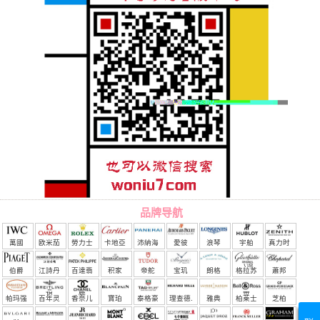
品牌导航
萬國
欧米茄
勞力士
卡地亞
沛納海
愛彼
浪琴
宇舶
真力时
（恒
伯爵
江詩丹
百達翡
积家
帝舵
宝玑
朗格
格拉苏
蕭邦
宝）
頓
麗
蒂
帕玛强
百年灵
香奈儿
寶珀
泰格豪
理查德.
雅典
柏莱士
芝柏
尼
雅
米勒