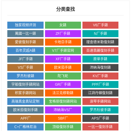
分类查找
独家视频评测
女錶
V6厂手錶
萬國一比一錶
ZF厂手錶
N厂手錶
愛彼復刻手錶
卡地亞手錶
理查德米勒復刻錶
百年灵超A錶
V7厂手錶官网
百達翡麗復刻手錶
JF厂手錶
XF厂手錶
原单手錶
VS厂手錶
欧米茄手錶
沛納海復刻錶
罗杰杜彼錶
陀飞轮
KV厂手錶
宇舶復刻手錶网站
GR厂手錶
PPF厂手錶
积家手錶网站
法兰克穆勒錶
江詩丹頓復刻錶
高端真金真钻定制
宝格丽復刻錶网站
浪琴手錶网站
欧米茄復刻手錶
沛納海VS厂
罗杰杜彼手錶
APF厂
SBF厂
APS厂手錶
C+厂格林尼治
顶级復刻手錶
一比一復刻手錶