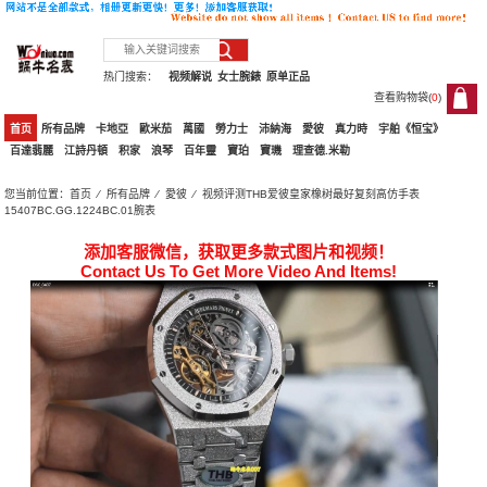
热门搜索：
视频解说
女士腕錶
原单正品
查看购物袋(
0
)
0
首页
所有品牌
卡地亞
歐米茄
萬國
勞力士
沛納海
愛彼
真力時
宇舶《恒宝》
百達翡麗
江詩丹頓
积家
浪琴
百年靈
寶珀
寶璣
理查德.米勒
您当前位置：
首页
⁄
所有品牌
⁄
愛彼
⁄ 视频评测THB爱彼皇家橡树最好复刻高仿手表
15407BC.GG.1224BC.01腕表
添加客服微信，获取更多款式图片和视频！
Contact Us To Get More Video And Items!