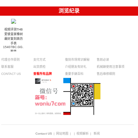
浏览纪录
视频评测THB
爱彼皇家橡树
最好复刻高仿
手表
15407BC.GG.1224BC.01
腕表
代理合作原则
支付方式
復刻市场常识解秘
售前必读
联系客服
出货质检
介绍朋友有好礼
机械錶使用注意事项
CONTACT US
查看所有品牌
重要手錶百科
售后维修细则
Contact US
|
网站地图
|
|
视频解析
|
新闻