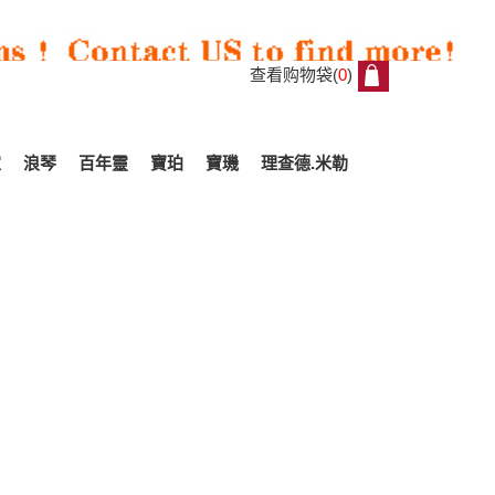
查看购物袋(
0
)
0
家
浪琴
百年靈
寶珀
寶璣
理查德.米勒