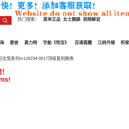
热门搜索：
原单正品
女士腕錶
视频解说
海
愛彼
真力時
宇舶《恒宝》
百達翡麗
江詩丹頓
积
日志型系列m126234-0017顶级复刻腕表
频！
ems!