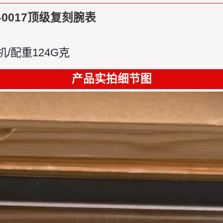
-0017顶级复刻腕表
机/配重124G克
产品实拍细节图