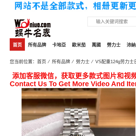
首页
所有品牌
卡地亞
歐米茄
萬國
勞力士
沛納
您当前位置：
首页
⁄
所有品牌
⁄
勞力士
⁄ VS配重124g劳力士
添加客服微信，获取更多款式图片和视
Contact Us To Get More Video And It