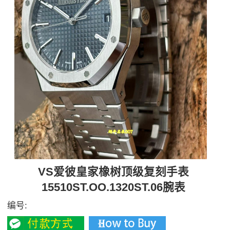
VS爱彼皇家橡树顶级复刻手表
15510ST.OO.1320ST.06腕表
编号: