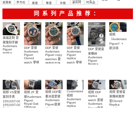
诺莫斯
罗杰杜
豪利时
时尚品
美度
尊皇
天梭
彼
牌/原单
同系列产品推荐：
视频
高端定制 爱
（Audemars
彼復刻手錶
Piguet）×
Audemars
DDF 爱彼
DDF 爱彼
DDF 爱彼
斯沃琪
DDF 爱彼皇
Piguet
Audemars
Audemars
Audemars
（Swatch）
replica
家橡树
Piguet
Piguet copy
Piguet
watches
最新联名推
Audemars
Cloned
replica
watches 愛
26579CB.OO.1225CB.01
Piguet
出的 Royal
watch 愛彼
watch 愛彼
腕表
彼復刻手錶
Replica
Pop
高仿手錶
高仿手錶
watch
26240OR.OO.1320OR.08
99999
Bioceramic
99999
26240CE.OO.1225CE.98
26239OR.OO.1220OR.01
26240OR.OO.D315CR.02
腕表
系列怀表
26240CE.OO.1225CE.02
腕表
腕表
腕表
Customized
视频 爱彼皇
视频 DDF配
视频 VS爱彼
视频 DDF
视频 ZF 爱
视频
replica
家橡树离岸
重冰蓝爱彼
复刻手表
彼Audemars
Audemars
watch 爱彼
Audemars
Piguet
型Cloned
15510ST.OO.1320ST.06，
Piguet
Audemars
Royal Oak
Piguet皇家
Replica
15510ST.OO.1320ST.09
replica
Offshore
Piguet皇家
watch
Audemars
橡树Replica
watches 皇
replica
26471SR.OO.D10
Piguet
橡树系列
watch
watch
家橡树系列
replica
腕表
15510BC.OO.1320BC.02
15510ST.OO.1320ST.10
15710ST.OO.A002CA.01
watch
15416CE.OO.1225CE.01
腕表
腕表
腕表
腕表