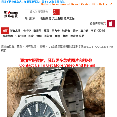
热门搜索：
视频解说
女士腕錶
原单正品
查看购物袋(
0
)
0
首页
所有品牌
卡地亞
歐米茄
萬國
勞力士
沛納海
愛彼
真力時
宇舶《恒宝》
百達翡麗
江詩丹頓
积家
浪琴
百年靈
寶珀
寶璣
理查德.米勒
您当前位置：
首页
⁄
所有品牌
⁄
愛彼
⁄ VS爱彼皇家橡树顶级复刻手表15510ST.OO.1320ST.06
腕表
添加客服微信，获取更多款式图片和视频！
Contact Us To Get More Video And Items!