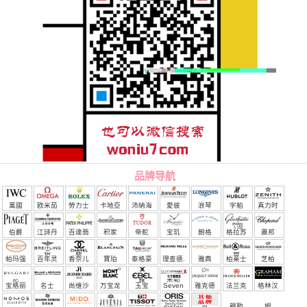
品牌导航
萬國
欧米茄
勞力士
卡地亞
沛納海
愛彼
浪琴
宇舶
真力时
（恒
伯爵
江詩丹
百達翡
积家
帝舵
宝玑
朗格
格拉苏
蕭邦
宝）
頓
麗
蒂
帕玛强
百年灵
香奈儿
寶珀
泰格豪
理查德.
雅典
柏莱士
芝柏
尼
雅
米勒
宝格丽
名士
尚维沙
万宝龙
玉宝
Seven
雅克德
法兰克
格林汉
Friday
罗
穆勒
姆