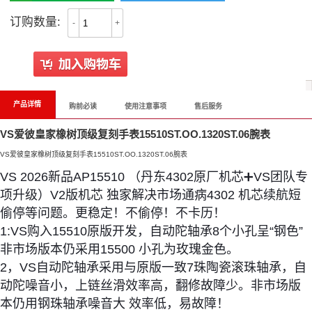
订购数量:
-
+
产品详情
购前必读
使用注意事项
售后服务
VS爱彼皇家橡树顶级复刻手表15510ST.OO.1320ST.06腕表
VS爱彼皇家橡树顶级复刻手表15510ST.OO.1320ST.06腕表
VS 2026新品AP15510 （丹东4302原厂机芯➕VS团队专
项升级）V2版机芯 独家解决市场通病4302 机芯续航短
偷停等问题。更稳定！不偷停！不卡历！
1:VS购入15510原版开发，自动陀轴承8个小孔呈“钢色”
非市场版本仍采用15500 小孔为玫瑰金色。
2，VS自动陀轴承采用与原版一致7珠陶瓷滚珠轴承，自
动陀噪音小，上链丝滑效率高，翻修故障少。非市场版
本仍用钢珠轴承噪音大 效率低，易故障！