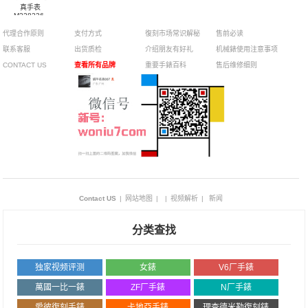
真手表
M228236-
0012腕表
代理合作原则
支付方式
復刻市场常识解秘
售前必读
联系客服
出货质检
介绍朋友有好礼
机械錶使用注意事项
CONTACT US
查看所有品牌
重要手錶百科
售后维修细则
Contact US
|
网站地图
|
|
视频解析
|
新闻
分类查找
独家视频评测
女錶
V6厂手錶
萬國一比一錶
ZF厂手錶
N厂手錶
愛彼復刻手錶
卡地亞手錶
理查德米勒復刻錶