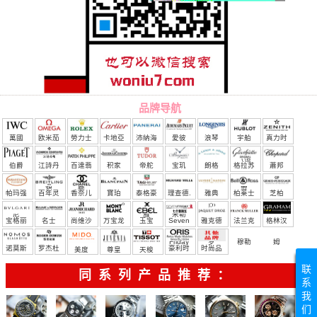
品牌导航
萬國
欧米茄
勞力士
卡地亞
沛納海
愛彼
浪琴
宇舶
真力时
（恒
伯爵
江詩丹
百達翡
积家
帝舵
宝玑
朗格
格拉苏
蕭邦
宝）
頓
麗
蒂
帕玛强
百年灵
香奈儿
寶珀
泰格豪
理查德.
雅典
柏莱士
芝柏
尼
雅
米勒
宝格丽
名士
尚维沙
万宝龙
玉宝
Seven
雅克德
法兰克
格林汉
Friday
罗
穆勒
姆
诺莫斯
罗杰杜
豪利时
时尚品
美度
尊皇
天梭
联
彼
牌/原单
同系列产品推荐：
系
我
们