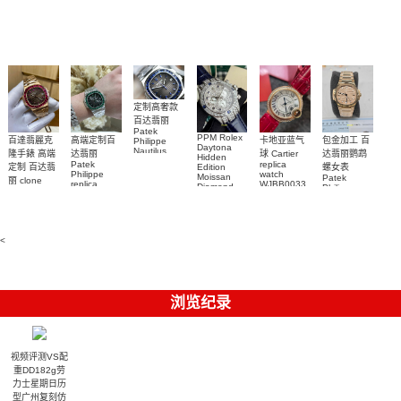
手表腕錶
Perpetual
Replica
watch 腕表
鬼)Rolex
replica
Replica
watch 愛彼
Rolex watch
Green Dial
watch 腕表
高仿手錶
Rainbow
(Green
Submariner)
Replica
watch
定制高奢款
百达翡丽
Patek
PPM Rolex
包金加工 百
百達翡麗克
高端定制百
卡地亚蓝气
Philippe
Daytona
Nautilus
达翡丽鹦鹉
隆手錶 高端
达翡丽
球 Cartier
Hidden
replica
Patek
replica
螺女表
定制 百达翡
Edition
watch
Philippe
watch
Moissan
Patek
5711/111P-
丽 clone
replica
WJBB0033
Diamond
Philippe
Patek
001 百達翡
watches
Replica
卡地亞藍氣
replica
Philippe
5711/113P-
麗高仿手錶
Watch
watch
球高仿手錶
replica
001腕表百
7118/1R-
腕表
watches
腕表
010腕表
達翡麗復刻
5723/112R-
<
001腕表
手錶
浏览纪录
视频评测VS配
重DD182g劳
力士星期日历
型广州复刻仿