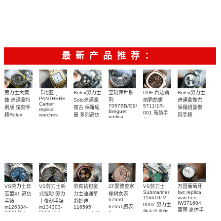
watch 高仿
watch
m126000-
Replica
Replica
志型高仿手
m116509-
watch
0005腕表
watch 高仿
手錶
m277200-
0071腕表
錶m278274-
m126613lb-
手錶
0006女腕表
0032腕表
0002腕表
m126000-
高仿手錶
0006腕表
最新产品推荐：
Rolex勞力士
劳力士大黄
卡地亚
宝玑传世系
DDF 百达翡
Rolex勞力士
PANTHÈRE
Solo迪通拿
蜂 迪通拿特
列
丽鹦鹉螺
迪通拿復古
Cartier
7057BB/G9/9W6
5711/1R-
復古 保羅紐
别版 復刻手
保羅紐曼復
replica
Breguet
001 高仿手
曼 系列高仿
錶Rolex
watches
刻手錶
replica
WJPN0016
錶 Patek
Bumblebee
Rolex Paul
復刻手錶
watches 寶
blaken
Philippe
Newman
卡地亞復刻
璣高仿手錶
Daytona
Nautilus
replica
手錶 腕表
Replica
replica
watch
腕表
Watch
watch
VS劳力士日
VS劳力士蚝
劳真钻包金
ZF爱彼皇家
VS劳力士
万国葡萄牙
Submariner
Iwc replica
志型41 高仿
式恒动 勞力
力士迪通拿
橡树女表
116610LV-
watches
67650
手錶
士復刻手錶
彩虹迪
IW371604
0002 勞力士
67651腕表
m126334-
m134303-
116595
萬國 高仿手
綠水鬼高仿
0002 Rolex
0001 Rolex
Audemars
RBOW 高仿
錶 腕表
Replica
Oyster
Piguet
手錶(绿水