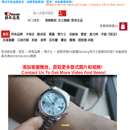
热门搜索：
视频解说
女士腕錶
原单正品
查看购物袋(
0
)
0
首页
所有品牌
卡地亞
歐米茄
萬國
勞力士
沛納海
愛彼
真力時
宇舶《恒宝》
百達翡麗
江詩丹頓
积家
浪琴
百年靈
寶珀
寶璣
理查德.米勒
您当前位置：
首页
⁄
所有品牌
⁄
勞力士
⁄ 视频评测VS配重DD182g劳力士星期日历型广州复刻仿
真手表M228236-0012腕表
添加客服微信，获取更多款式图片和视频！
Contact Us To Get More Video And Items!