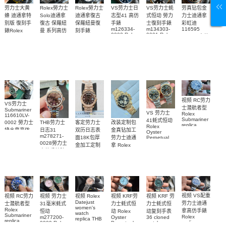
Rolex勞力士
劳力士大黄
Rolex勞力士
VS劳力士日
VS劳力士蚝
劳真钻包金
Solo迪通拿
蜂 迪通拿特
迪通拿復古
志型41 高仿
式恒动 勞力
力士迪通拿
復古 保羅紐
别版 復刻手
保羅紐曼復
手錶
士復刻手錶
彩虹迪
m126334-
m134303-
116595
曼 系列高仿
錶Rolex
刻手錶
0002 Rolex
0001 Rolex
RBOW 高仿
Bumblebee
Rolex Paul
復刻手錶
Replica
Oyster
blaken
Newman
手表腕錶
Perpetual
watch 腕表
Daytona
replica
replica
Replica
Replica
watch
Rolex watch
watch 腕表
Watch
Rainbow
视频 RC劳力
VS劳力士
士潜航者型
Submariner
VS 劳力士
Rolex
116610LV-
Submariner
41蚝式恒动
0002 勞力士
客定劳力士
改装定制包
THB劳力士
replica
Rolex
綠水鬼高仿
双历日志表
金真钻加工
日志31
watch 勞力
Oyster
m278271-
手錶(绿水
面18K包厚
劳力士迪通
Perpetual
士復刻手錶
0028勞力士
replica
鬼)Rolex
金加工定制
拿 Rolex
m126613ln-
watch
高仿手錶腕
Green Dial
Daytona
勞力士包金
0002腕表
m134303-
(Green
replica
表
復刻手錶
0001高仿手
Submariner)
watch
Rolex
Replica
custom gold
錶腕表
replica
watch
and
watch
diamonds
m126508-
0003腕表
视频 VS配重
视频 KRF 劳
视频 Rolex
视频 KRF劳
视频 RC劳力
视频 劳力士
Datejust
劳力士迪通
力士蚝式恒
力士蚝式恒
士潜航者型
31毫米蚝式
women's
Rolex
拿高仿手錶
动复刻手表
动 Rolex
恒动
watch
Submariner
Rolex
36 cloned
Oyster
m277200-
replica THB
replica
replica
watch
Perpetual
0009 Rolex
劳力士31日