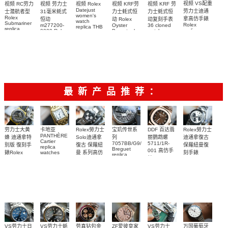
视频 VS配重
视频 KRF 劳
视频 Rolex
视频 KRF劳
视频 RC劳力
视频 劳力士
Datejust
劳力士迪通
力士蚝式恒
力士蚝式恒
士潜航者型
31毫米蚝式
women's
Rolex
拿高仿手錶
动复刻手表
动 Rolex
恒动
watch
Submariner
Rolex
36 cloned
Oyster
m277200-
replica THB
replica
replica
watch
Perpetual
0009 Rolex
劳力士31日
watch 高仿
watch
m126000-
Replica
Replica
志型高仿手
m116509-
watch
0005腕表
watch 高仿
手錶
m277200-
0071腕表
錶m278274-
m126613lb-
手錶
0006女腕表
0032腕表
0002腕表
m126000-
高仿手錶
0006腕表
最新产品推荐：
Rolex勞力士
劳力士大黄
卡地亚
宝玑传世系
DDF 百达翡
Rolex勞力士
PANTHÈRE
Solo迪通拿
蜂 迪通拿特
列
丽鹦鹉螺
迪通拿復古
Cartier
7057BB/G9/9W6
5711/1R-
復古 保羅紐
别版 復刻手
保羅紐曼復
replica
Breguet
001 高仿手
曼 系列高仿
錶Rolex
watches
刻手錶
replica
WJPN0016
錶 Patek
Bumblebee
Rolex Paul
復刻手錶
watches 寶
blaken
Philippe
Newman
卡地亞復刻
璣高仿手錶
Daytona
Nautilus
replica
手錶 腕表
Replica
replica
watch
腕表
Watch
watch
VS劳力士日
VS劳力士蚝
劳真钻包金
ZF爱彼皇家
VS劳力士
万国葡萄牙