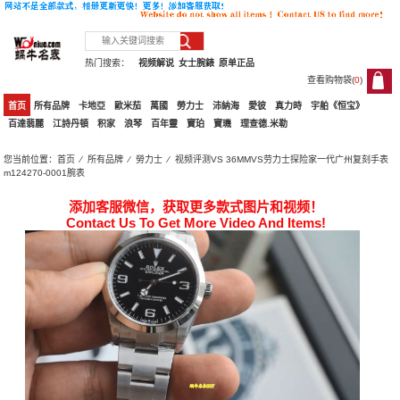
热门搜索：
视频解说
女士腕錶
原单正品
查看购物袋(
0
)
0
首页
所有品牌
卡地亞
歐米茄
萬國
勞力士
沛納海
愛彼
真力時
宇舶《恒宝》
百達翡麗
江詩丹頓
积家
浪琴
百年靈
寶珀
寶璣
理查德.米勒
您当前位置：
首页
⁄
所有品牌
⁄
勞力士
⁄ 视频评测VS 36MMVS劳力士探险家一代广州复刻手表
m124270-0001腕表
添加客服微信，获取更多款式图片和视频！
Contact Us To Get More Video And Items!