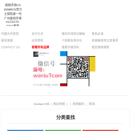
视频评测VS
36MMVS劳力
士探险家一代
广州复刻手表
m124270-
0001腕表
代理合作原则
支付方式
復刻市场常识解秘
售前必读
联系客服
出货质检
介绍朋友有好礼
机械錶使用注意事项
CONTACT US
查看所有品牌
重要手錶百科
售后维修细则
Contact US
|
网站地图
|
|
视频解析
|
新闻
分类查找