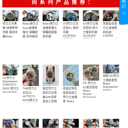
我
同系列产品推荐：
们
Rolex勞力士
劳力士大黄
Rolex勞力士
VS劳力士日
VS劳力士蚝
劳真钻包金
Solo迪通拿
蜂 迪通拿特
迪通拿復古
志型41 高仿
式恒动 勞力
力士迪通拿
復古 保羅紐
别版 復刻手
保羅紐曼復
手錶
士復刻手錶
彩虹迪
m126334-
m134303-
116595
曼 系列高仿
錶Rolex
刻手錶
0002 Rolex
0001 Rolex
RBOW 高仿
Bumblebee
Rolex Paul
復刻手錶
Replica
Oyster
blaken
Newman
手表腕錶
Perpetual
watch 腕表
Daytona
replica
replica
Replica
Replica
watch
Rolex watch
watch 腕表
Watch
Rainbow
视频 RC劳力
VS劳力士
士潜航者型
Submariner
VS 劳力士
Rolex
116610LV-
Submariner
41蚝式恒动
0002 勞力士
客定劳力士
改装定制包
THB劳力士
replica
Rolex
綠水鬼高仿
双历日志表
金真钻加工
日志31
watch 勞力
Oyster
m278271-
手錶(绿水
面18K包厚
劳力士迪通
Perpetual
士復刻手錶
0028勞力士
replica
鬼)Rolex
金加工定制
拿 Rolex
m126613ln-
watch
高仿手錶腕
Green Dial
Daytona
勞力士包金
0002腕表
m134303-
(Green
replica
表
復刻手錶
0001高仿手
Submariner)
watch
Rolex
Replica
custom gold
錶腕表
replica
watch
and
watch
diamonds
m126508-
0003腕表