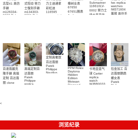
Submariner
Iwc replica
志型41 高仿
式恒动 勞力
力士迪通拿
橡树女表
116610LV-
watches
67650
手錶
士復刻手錶
彩虹迪
IW371604
0002 勞力士
67651腕表
m126334-
m134303-
116595
萬國 高仿手
綠水鬼高仿
0002 Rolex
0001 Rolex
Audemars
RBOW 高仿
錶 腕表
Replica
Oyster
Piguet
手錶(绿水
手表腕錶
Perpetual
Replica
watch 腕表
鬼)Rolex
replica
Replica
watch 愛彼
Rolex watch
Green Dial
watch 腕表
高仿手錶
Rainbow
(Green
Submariner)
Replica
watch
定制高奢款
百达翡丽
Patek
PPM Rolex
包金加工 百
百達翡麗克
高端定制百
卡地亚蓝气
Philippe
Daytona
Nautilus
达翡丽鹦鹉
隆手錶 高端
达翡丽
球 Cartier
Hidden
replica
Patek
replica
螺女表
定制 百达翡
Edition
watch
Philippe
watch
Moissan
Patek
5711/111P-
丽 clone
replica
WJBB0033
Diamond
Philippe
Patek
001 百達翡
watches
Replica
卡地亞藍氣
replica
Philippe
5711/113P-
麗高仿手錶
Watch
watch
球高仿手錶
replica
001腕表百
7118/1R-
腕表
watches
腕表
010腕表
達翡麗復刻
5723/112R-
<
001腕表
手錶
浏览纪录