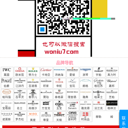
品牌导航
萬國
欧米茄
勞力士
卡地亞
沛納海
愛彼
浪琴
宇舶
真力时
（恒
伯爵
江詩丹
百達翡
积家
帝舵
宝玑
朗格
格拉苏
蕭邦
宝）
頓
麗
蒂
帕玛强
百年灵
香奈儿
寶珀
泰格豪
理查德.
雅典
柏莱士
芝柏
尼
雅
米勒
宝格丽
名士
尚维沙
万宝龙
玉宝
Seven
雅克德
法兰克
格林汉
Friday
罗
穆勒
姆
联
诺莫斯
罗杰杜
豪利时
时尚品
美度
尊皇
天梭
系
彼
牌/原单