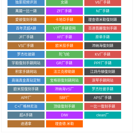
独家视频评测
女錶
V6厂手錶
萬國一比一錶
ZF厂手錶
N厂手錶
愛彼復刻手錶
卡地亞手錶
理查德米勒復刻錶
百年灵超A錶
V7厂手錶官网
百達翡麗復刻手錶
JF厂手錶
XF厂手錶
原单手錶
VS厂手錶
欧米茄手錶
沛納海復刻錶
罗杰杜彼錶
陀飞轮
KV厂手錶
宇舶復刻手錶网站
GR厂手錶
PPF厂手錶
积家手錶网站
法兰克穆勒錶
江詩丹頓復刻錶
高端真金真钻定制
宝格丽復刻錶网站
浪琴手錶网站
欧米茄復刻手錶
沛納海VS厂
罗杰杜彼手錶
APF厂
SBF厂
APS厂手錶
C+厂格林尼治
顶级復刻手錶
一比一復刻手錶
超A手錶
DIW
clean厂
迪通拿
理查德.米勒