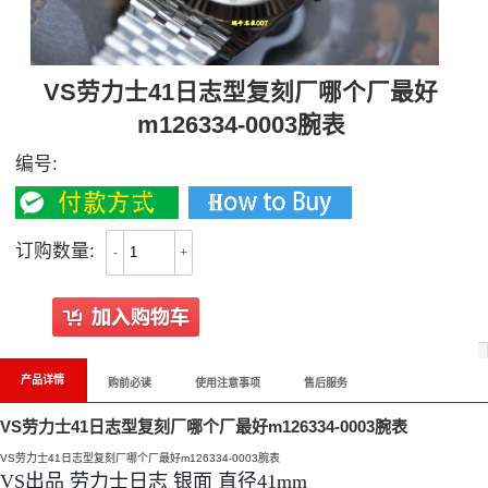
VS劳力士41日志型复刻厂哪个厂最好
m126334-0003腕表
编号:
订购数量:
-
+
产品详情
购前必读
使用注意事项
售后服务
VS劳力士41日志型复刻厂哪个厂最好m126334-0003腕表
VS劳力士41日志型复刻厂哪个厂最好m126334-0003腕表
VS出品 劳力士日志 银面 直径41mm 