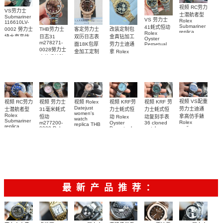
视频 RC劳力
VS劳力士
士潜航者型
Submariner
VS 劳力士
Rolex
116610LV-
Submariner
41蚝式恒动
0002 勞力士
客定劳力士
改装定制包
THB劳力士
replica
Rolex
綠水鬼高仿
双历日志表
金真钻加工
日志31
watch 勞力
Oyster
m278271-
手錶(绿水
面18K包厚
劳力士迪通
Perpetual
士復刻手錶
0028勞力士
replica
鬼)Rolex
金加工定制
拿 Rolex
m126613ln-
watch
高仿手錶腕
Green Dial
Daytona
勞力士包金
0002腕表
m134303-
(Green
replica
表
復刻手錶
0001高仿手
Submariner)
watch
Rolex
Replica
custom gold
錶腕表
replica
watch
and
watch
diamonds
m126508-
0003腕表
视频 VS配重
视频 KRF 劳
视频 Rolex
视频 KRF劳
视频 RC劳力
视频 劳力士
Datejust
劳力士迪通
力士蚝式恒
力士蚝式恒
士潜航者型
31毫米蚝式
women's
Rolex
拿高仿手錶
动复刻手表
动 Rolex
恒动
watch
Submariner
Rolex
36 cloned
Oyster
m277200-
replica THB
replica
replica
watch
Perpetual
0009 Rolex
劳力士31日
watch 高仿
watch
m126000-
Replica
Replica
志型高仿手
m116509-
watch
0005腕表
watch 高仿
手錶
m277200-
0071腕表
錶m278274-
m126613lb-
手錶
0006女腕表
0032腕表
0002腕表
m126000-
高仿手錶
0006腕表
最新产品推荐：