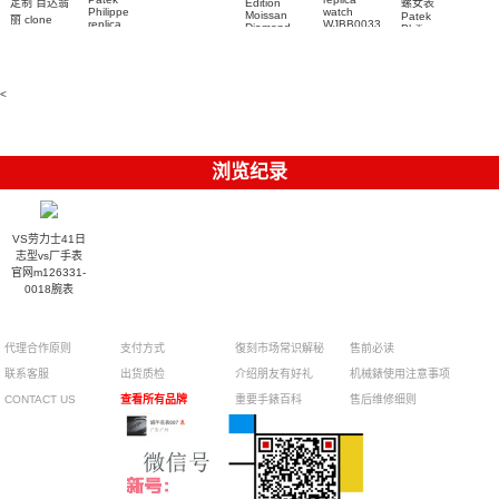
螺女表
定制 百达翡
Edition
watch
Philippe
watch
Moissan
Patek
5711/111P-
丽 clone
replica
WJBB0033
Diamond
Philippe
Patek
001 百達翡
watches
Replica
卡地亞藍氣
replica
Philippe
5711/113P-
麗高仿手錶
Watch
watch
球高仿手錶
replica
001腕表百
7118/1R-
腕表
watches
腕表
010腕表
達翡麗復刻
5723/112R-
<
001腕表
手錶
浏览纪录
VS劳力士41日
志型vs厂手表
官网m126331-
0018腕表
代理合作原则
支付方式
復刻市场常识解秘
售前必读
联系客服
出货质检
介绍朋友有好礼
机械錶使用注意事项
CONTACT US
查看所有品牌
重要手錶百科
售后维修细则