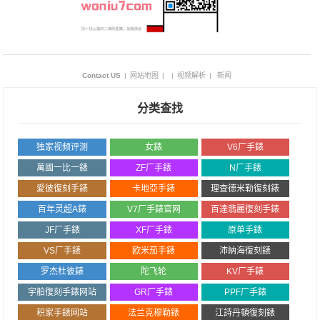
Contact US
|
网站地图
|
|
视频解析
|
新闻
分类查找
独家视频评测
女錶
V6厂手錶
萬國一比一錶
ZF厂手錶
N厂手錶
愛彼復刻手錶
卡地亞手錶
理查德米勒復刻錶
百年灵超A錶
V7厂手錶官网
百達翡麗復刻手錶
JF厂手錶
XF厂手錶
原单手錶
VS厂手錶
欧米茄手錶
沛納海復刻錶
罗杰杜彼錶
陀飞轮
KV厂手錶
宇舶復刻手錶网站
GR厂手錶
PPF厂手錶
积家手錶网站
法兰克穆勒錶
江詩丹頓復刻錶