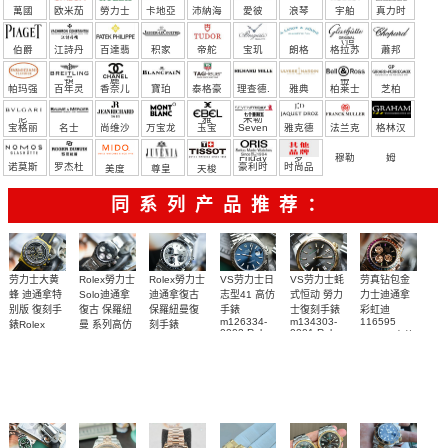
萬國
欧米茄
勞力士
卡地亞
沛納海
愛彼
浪琴
宇舶
真力时
（恒
伯爵
江詩丹
百達翡
积家
帝舵
宝玑
朗格
格拉苏
蕭邦
宝）
頓
麗
蒂
帕玛强
百年灵
香奈儿
寶珀
泰格豪
理查德.
雅典
柏莱士
芝柏
尼
雅
米勒
宝格丽
名士
尚维沙
万宝龙
玉宝
Seven
雅克德
法兰克
格林汉
Friday
罗
穆勒
姆
诺莫斯
罗杰杜
豪利时
时尚品
美度
尊皇
天梭
彼
牌/原单
同系列产品推荐：
Rolex勞力士
劳力士大黄
Rolex勞力士
VS劳力士日
VS劳力士蚝
劳真钻包金
Solo迪通拿
蜂 迪通拿特
迪通拿復古
志型41 高仿
式恒动 勞力
力士迪通拿
復古 保羅紐
别版 復刻手
保羅紐曼復
手錶
士復刻手錶
彩虹迪
m126334-
m134303-
116595
曼 系列高仿
錶Rolex
刻手錶
0002 Rolex
0001 Rolex
RBOW 高仿
Bumblebee
Rolex Paul
復刻手錶
Replica
Oyster
blaken
Newman
手表腕錶
Perpetual
watch 腕表
Daytona
replica
replica
Replica
Replica
watch
Rolex watch
watch 腕表
Watch
Rainbow