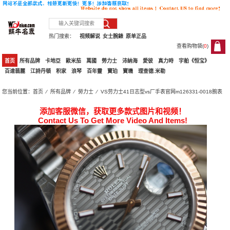
热门搜索：
视频解说
女士腕錶
原单正品
查看购物袋(
0
)
0
首页
所有品牌
卡地亞
歐米茄
萬國
勞力士
沛納海
愛彼
真力時
宇舶《恒宝》
百達翡麗
江詩丹頓
积家
浪琴
百年靈
寶珀
寶璣
理查德.米勒
您当前位置：
首页
⁄
所有品牌
⁄
勞力士
⁄ VS劳力士41日志型vs厂手表官网m126331-0018腕表
添加客服微信，获取更多款式图片和视频！
Contact Us To Get More Video And Items!