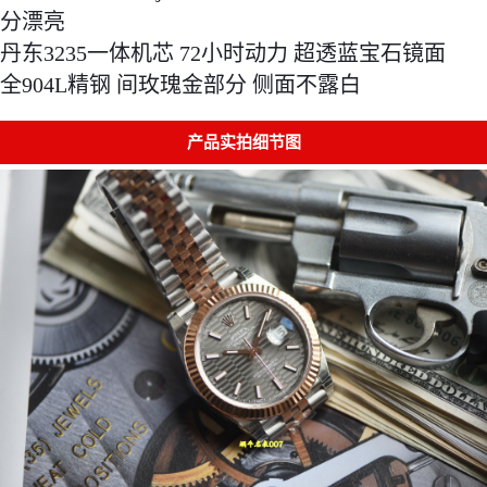
分漂亮 
丹东3235一体机芯 72小时动力 超透蓝宝石镜面 
全904L精钢 间玫瑰金部分 侧面不露白
产品实拍细节图