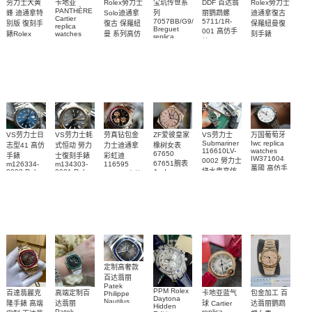
Rolex勞力士
劳力士大黄
卡地亚
宝玑传世系
DDF 百达翡
Rolex勞力士
PANTHÈRE
Solo迪通拿
蜂 迪通拿特
列
丽鹦鹉螺
迪通拿復古
Cartier
7057BB/G9/9W6
5711/1R-
復古 保羅紐
别版 復刻手
保羅紐曼復
replica
Breguet
001 高仿手
曼 系列高仿
錶Rolex
watches
刻手錶
replica
WJPN0016
錶 Patek
Bumblebee
Rolex Paul
復刻手錶
watches 寶
blaken
Philippe
Newman
卡地亞復刻
璣高仿手錶
Daytona
Nautilus
replica
手錶 腕表
Replica
replica
watch
腕表
Watch
watch
VS劳力士日
VS劳力士蚝
劳真钻包金
ZF爱彼皇家
VS劳力士
万国葡萄牙
Submariner
Iwc replica
志型41 高仿
式恒动 勞力
力士迪通拿
橡树女表
116610LV-
watches
67650
手錶
士復刻手錶
彩虹迪
IW371604
0002 勞力士
67651腕表
m126334-
m134303-
116595
萬國 高仿手
綠水鬼高仿
0002 Rolex
0001 Rolex
Audemars
RBOW 高仿
錶 腕表
Replica
Oyster
Piguet
手錶(绿水
手表腕錶
Perpetual
Replica
watch 腕表
鬼)Rolex
replica
Replica
watch 愛彼
Rolex watch
Green Dial
watch 腕表
高仿手錶
Rainbow
(Green
Submariner)
Replica
watch
定制高奢款
百达翡丽
Patek
PPM Rolex
包金加工 百
百達翡麗克
高端定制百
卡地亚蓝气
Philippe
Daytona
Nautilus
达翡丽鹦鹉
隆手錶 高端
达翡丽
球 Cartier
Hidden
replica
Patek
replica