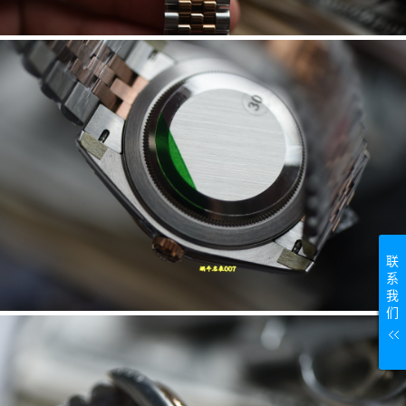
联
系
我
们