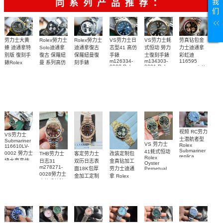
我
同系列产品推荐：
们
Rolex勞力士
劳力士大黄
Rolex勞力士
VS劳力士日
VS劳力士蚝
劳真钻包金
Solo迪通拿
蜂 迪通拿特
迪通拿復古
志型41 高仿
式恒动 勞力
力士迪通拿
復古 保羅紐
别版 復刻手
保羅紐曼復
手錶
士復刻手錶
彩虹迪
m126334-
m134303-
116595
曼 系列高仿
錶Rolex
刻手錶
0002 Rolex
0001 Rolex
RBOW 高仿
Bumblebee
Rolex Paul
復刻手錶
Replica
Oyster
blaken
Newman
手表腕錶
Perpetual
watch 腕表
Daytona
replica
replica
Replica
Replica
watch
Rolex watch
watch 腕表
Watch
Rainbow
视频 RC劳力
VS劳力士
士潜航者型
Submariner
VS 劳力士
Rolex
116610LV-
Submariner
41蚝式恒动
0002 勞力士
客定劳力士
改装定制包
THB劳力士
replica
Rolex
綠水鬼高仿
双历日志表
金真钻加工
日志31
watch 勞力
Oyster
m278271-
手錶(绿水
面18K包厚
劳力士迪通
Perpetual
士復刻手錶
0028勞力士
replica
鬼)Rolex
金加工定制
拿 Rolex
m126613ln-
watch
高仿手錶腕
Green Dial
Daytona
勞力士包金
0002腕表
m134303-
(Green
replica
表
復刻手錶
0001高仿手
Submariner)
watch
Rolex
Replica
custom gold
錶腕表
replica
watch
and
watch
diamonds
m126508-
0003腕表