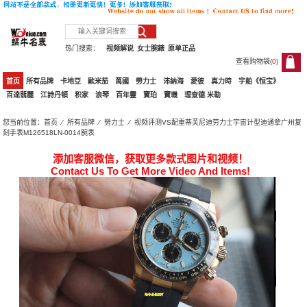
热门搜索：
视频解说
女士腕錶
原单正品
查看购物袋(
0
)
0
首页
所有品牌
卡地亞
歐米茄
萬國
勞力士
沛納海
愛彼
真力時
宇舶《恒宝》
百達翡麗
江詩丹頓
积家
浪琴
百年靈
寶珀
寶璣
理查德.米勒
您当前位置：
首页
⁄
所有品牌
⁄
勞力士
⁄ 视频评测VS配重蒂芙尼迪劳力士宇宙计型迪通拿广州复
刻手表M126518LN-0014腕表
添加客服微信，获取更多款式图片和视频！
Contact Us To Get More Video And Items!