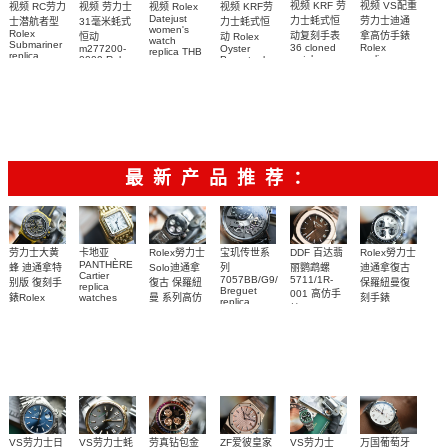
视频 VS配重
视频 KRF 劳
视频 Rolex
视频 KRF劳
视频 RC劳力
视频 劳力士
Datejust
劳力士迪通
力士蚝式恒
力士蚝式恒
士潜航者型
31毫米蚝式
women's
Rolex
拿高仿手錶
动复刻手表
动 Rolex
恒动
watch
Submariner
Rolex
36 cloned
Oyster
m277200-
replica THB
replica
replica
watch
Perpetual
0009 Rolex
劳力士31日
watch 高仿
watch
m126000-
Replica
Replica
志型高仿手
m116509-
watch
0005腕表
watch 高仿
手錶
m277200-
0071腕表
錶m278274-
m126613lb-
手錶
0006女腕表
0032腕表
0002腕表
m126000-
高仿手錶
0006腕表
最新产品推荐：
Rolex勞力士
劳力士大黄
卡地亚
宝玑传世系
DDF 百达翡
Rolex勞力士
PANTHÈRE
Solo迪通拿
蜂 迪通拿特
列
丽鹦鹉螺
迪通拿復古
Cartier
7057BB/G9/9W6
5711/1R-
復古 保羅紐
别版 復刻手
保羅紐曼復
replica
Breguet
001 高仿手
曼 系列高仿
錶Rolex
watches
刻手錶
replica
WJPN0016
錶 Patek
Bumblebee
Rolex Paul
復刻手錶
watches 寶
blaken
Philippe
Newman
卡地亞復刻
璣高仿手錶
Daytona
Nautilus
replica
手錶 腕表
Replica
replica
watch
腕表
Watch
watch
VS劳力士日
VS劳力士蚝
劳真钻包金
ZF爱彼皇家
VS劳力士
万国葡萄牙