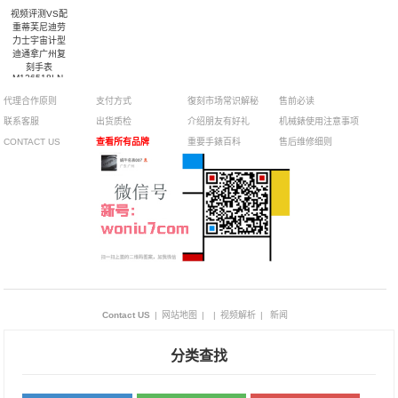
视频评测VS配
重蒂芙尼迪劳
力士宇宙计型
迪通拿广州复
刻手表
M126518LN-
0014腕表
代理合作原则
支付方式
復刻市场常识解秘
售前必读
联系客服
出货质检
介绍朋友有好礼
机械錶使用注意事项
CONTACT US
查看所有品牌
重要手錶百科
售后维修细则
Contact US
|
网站地图
|
|
视频解析
|
新闻
分类查找