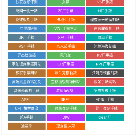
独家视频评测
女錶
V6厂手錶
萬國一比一錶
ZF厂手錶
N厂手錶
愛彼復刻手錶
卡地亞手錶
理查德米勒復刻錶
百年灵超A錶
V7厂手錶官网
百達翡麗復刻手錶
JF厂手錶
XF厂手錶
原单手錶
VS厂手錶
欧米茄手錶
沛納海復刻錶
罗杰杜彼錶
陀飞轮
KV厂手錶
宇舶復刻手錶网站
GR厂手錶
PPF厂手錶
积家手錶网站
法兰克穆勒錶
江詩丹頓復刻錶
高端真金真钻定制
宝格丽復刻錶网站
浪琴手錶网站
欧米茄復刻手錶
沛納海VS厂
罗杰杜彼手錶
APF厂
SBF厂
APS厂手錶
C+厂格林尼治
顶级復刻手錶
一比一復刻手錶
超A手錶
DIW
clean厂
迪通拿
理查德.米勒