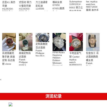
Submariner
Iwc replica
志型41 高仿
式恒动 勞力
力士迪通拿
橡树女表
116610LV-
watches
67650
手錶
士復刻手錶
彩虹迪
IW371604
0002 勞力士
67651腕表
m126334-
m134303-
116595
萬國 高仿手
綠水鬼高仿
0002 Rolex
0001 Rolex
Audemars
RBOW 高仿
錶 腕表
Replica
Oyster
Piguet
手錶(绿水
手表腕錶
Perpetual
Replica
watch 腕表
鬼)Rolex
replica
Replica
watch 愛彼
Rolex watch
Green Dial
watch 腕表
高仿手錶
Rainbow
(Green
Submariner)
Replica
watch
定制高奢款
百达翡丽
Patek
PPM Rolex
包金加工 百
百達翡麗克
高端定制百
卡地亚蓝气
Philippe
Daytona
Nautilus
达翡丽鹦鹉
隆手錶 高端
达翡丽
球 Cartier
Hidden
replica
Patek
replica
螺女表
定制 百达翡
Edition
watch
Philippe
watch
Moissan
Patek
5711/111P-
丽 clone
replica
WJBB0033
Diamond
Philippe
Patek
001 百達翡
watches
Replica
卡地亞藍氣
replica
Philippe
5711/113P-
麗高仿手錶
Watch
watch
球高仿手錶
replica
001腕表百
7118/1R-
腕表
watches
腕表
010腕表
達翡麗復刻
5723/112R-
<
001腕表
手錶
浏览纪录