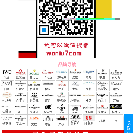
品牌导航
萬國
欧米茄
勞力士
卡地亞
沛納海
愛彼
浪琴
宇舶
真力时
（恒
伯爵
江詩丹
百達翡
积家
帝舵
宝玑
朗格
格拉苏
蕭邦
宝）
頓
麗
蒂
帕玛强
百年灵
香奈儿
寶珀
泰格豪
理查德.
雅典
柏莱士
芝柏
尼
雅
米勒
宝格丽
名士
尚维沙
万宝龙
玉宝
Seven
雅克德
法兰克
格林汉
Friday
罗
穆勒
姆
联
诺莫斯
罗杰杜
豪利时
时尚品
美度
尊皇
天梭
系
彼
牌/原单