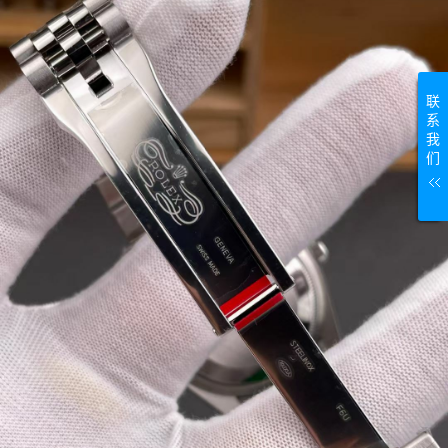
联
系
我
们