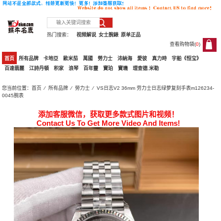
热门搜索：
视频解说
女士腕錶
原单正品
查看购物袋(
0
)
0
首页
所有品牌
卡地亞
歐米茄
萬國
勞力士
沛納海
愛彼
真力時
宇舶《恒宝》
百達翡麗
江詩丹頓
积家
浪琴
百年靈
寶珀
寶璣
理查德.米勒
您当前位置：
首页
⁄
所有品牌
⁄
勞力士
⁄ VS日志V2 36mm 劳力士日志绿萝复刻手表m126234-
0045腕表
添加客服微信，获取更多款式图片和视频！
Contact Us To Get More Video And Items!