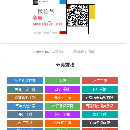
Contact US
|
网站地图
|
|
视频解析
|
新闻
分类查找
独家视频评测
女錶
V6厂手錶
萬國一比一錶
ZF厂手錶
N厂手錶
愛彼復刻手錶
卡地亞手錶
理查德米勒復刻錶
百年灵超A錶
V7厂手錶官网
百達翡麗復刻手錶
JF厂手錶
XF厂手錶
原单手錶
VS厂手錶
欧米茄手錶
沛納海復刻錶