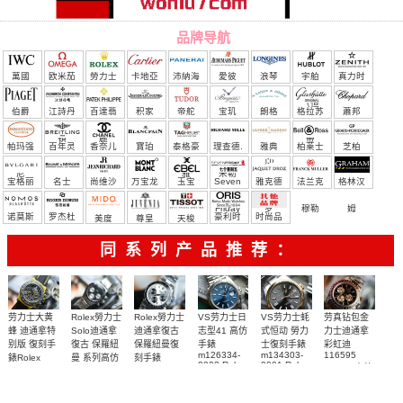
品牌导航
萬國
欧米茄
勞力士
卡地亞
沛納海
愛彼
浪琴
宇舶
真力时
（恒
伯爵
江詩丹
百達翡
积家
帝舵
宝玑
朗格
格拉苏
蕭邦
宝）
頓
麗
蒂
帕玛强
百年灵
香奈儿
寶珀
泰格豪
理查德.
雅典
柏莱士
芝柏
尼
雅
米勒
宝格丽
名士
尚维沙
万宝龙
玉宝
Seven
雅克德
法兰克
格林汉
Friday
罗
穆勒
姆
诺莫斯
罗杰杜
豪利时
时尚品
美度
尊皇
天梭
彼
牌/原单
同系列产品推荐：
Rolex勞力士
劳力士大黄
Rolex勞力士
VS劳力士日
VS劳力士蚝
劳真钻包金
Solo迪通拿
蜂 迪通拿特
迪通拿復古
志型41 高仿
式恒动 勞力
力士迪通拿
復古 保羅紐
别版 復刻手
保羅紐曼復
手錶
士復刻手錶
彩虹迪
m126334-
m134303-
116595
曼 系列高仿
錶Rolex
刻手錶
0002 Rolex
0001 Rolex
RBOW 高仿
Bumblebee
Rolex Paul
復刻手錶
Replica
Oyster
blaken
Newman
手表腕錶
Perpetual
watch 腕表
Daytona
replica
replica
Replica
Replica
watch
Rolex watch