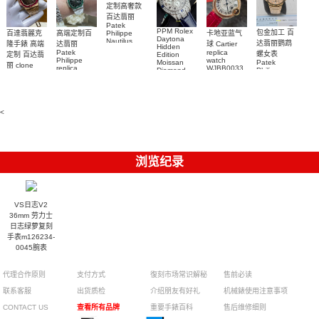
定制高奢款
百达翡丽
Patek
PPM Rolex
包金加工 百
百達翡麗克
高端定制百
卡地亚蓝气
Philippe
Daytona
Nautilus
达翡丽鹦鹉
隆手錶 高端
达翡丽
球 Cartier
Hidden
replica
Patek
replica
螺女表
定制 百达翡
Edition
watch
Philippe
watch
Moissan
Patek
5711/111P-
丽 clone
replica
WJBB0033
Diamond
Philippe
Patek
001 百達翡
watches
Replica
卡地亞藍氣
replica
Philippe
5711/113P-
麗高仿手錶
Watch
watch
球高仿手錶
replica
001腕表百
7118/1R-
腕表
watches
腕表
010腕表
達翡麗復刻
5723/112R-
<
001腕表
手錶
浏览纪录
VS日志V2
36mm 劳力士
日志绿萝复刻
手表m126234-
0045腕表
代理合作原则
支付方式
復刻市场常识解秘
售前必读
联系客服
出货质检
介绍朋友有好礼
机械錶使用注意事项
CONTACT US
查看所有品牌
重要手錶百科
售后维修细则