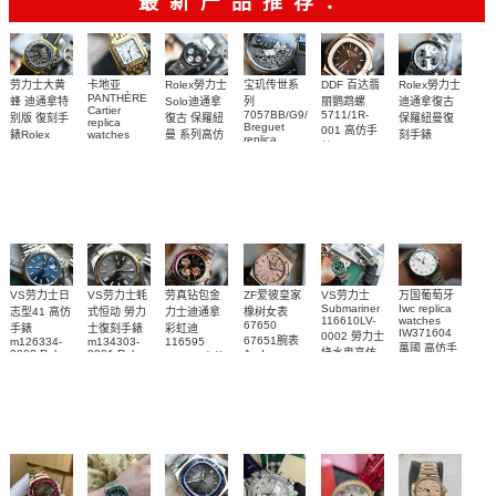
最新产品推荐：
Rolex勞力士
劳力士大黄
卡地亚
宝玑传世系
DDF 百达翡
Rolex勞力士
PANTHÈRE
Solo迪通拿
蜂 迪通拿特
列
丽鹦鹉螺
迪通拿復古
Cartier
7057BB/G9/9W6
5711/1R-
復古 保羅紐
别版 復刻手
保羅紐曼復
replica
Breguet
001 高仿手
曼 系列高仿
錶Rolex
watches
刻手錶
replica
WJPN0016
錶 Patek
Bumblebee
Rolex Paul
復刻手錶
watches 寶
blaken
Philippe
Newman
卡地亞復刻
璣高仿手錶
Daytona
Nautilus
replica
手錶 腕表
Replica
replica
watch
腕表
Watch
watch
VS劳力士日
VS劳力士蚝
劳真钻包金
ZF爱彼皇家
VS劳力士
万国葡萄牙
Submariner
Iwc replica
志型41 高仿
式恒动 勞力
力士迪通拿
橡树女表
116610LV-
watches
67650
手錶
士復刻手錶
彩虹迪
IW371604
0002 勞力士
67651腕表
m126334-
m134303-
116595
萬國 高仿手
綠水鬼高仿
0002 Rolex
0001 Rolex
Audemars
RBOW 高仿
錶 腕表
Replica
Oyster
Piguet
手錶(绿水
手表腕錶
Perpetual
Replica
watch 腕表
鬼)Rolex
replica
Replica
watch 愛彼
Rolex watch
Green Dial
watch 腕表
高仿手錶
Rainbow
(Green
Submariner)
Replica
watch