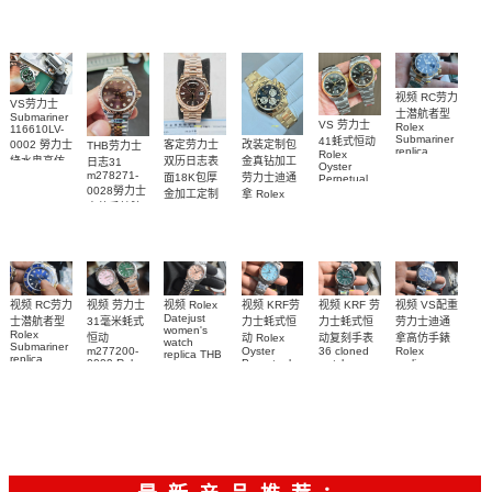
watch 腕表
Watch
Rainbow
视频 RC劳力
VS劳力士
士潜航者型
Submariner
VS 劳力士
Rolex
116610LV-
Submariner
41蚝式恒动
0002 勞力士
客定劳力士
改装定制包
THB劳力士
replica
Rolex
綠水鬼高仿
双历日志表
金真钻加工
日志31
watch 勞力
Oyster
m278271-
手錶(绿水
面18K包厚
劳力士迪通
Perpetual
士復刻手錶
0028勞力士
replica
鬼)Rolex
金加工定制
拿 Rolex
m126613ln-
watch
高仿手錶腕
Green Dial
Daytona
勞力士包金
0002腕表
m134303-
(Green
replica
表
復刻手錶
0001高仿手
Submariner)
watch
Rolex
Replica
custom gold
錶腕表
replica
watch
and
watch
diamonds
m126508-
0003腕表
视频 VS配重
视频 KRF 劳
视频 Rolex
视频 KRF劳
视频 RC劳力
视频 劳力士
Datejust
劳力士迪通
力士蚝式恒
力士蚝式恒
士潜航者型
31毫米蚝式
women's
Rolex
拿高仿手錶
动复刻手表
动 Rolex
恒动
watch
Submariner
Rolex
36 cloned
Oyster
m277200-
replica THB
replica
replica
watch
Perpetual
0009 Rolex
劳力士31日
watch 高仿
watch
m126000-
Replica
Replica
志型高仿手
m116509-
watch
0005腕表
watch 高仿
手錶
m277200-
0071腕表
錶m278274-
m126613lb-
手錶
0006女腕表
0032腕表
0002腕表
m126000-
高仿手錶
0006腕表