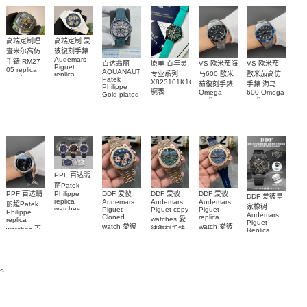
replica
and
5267/200A-
watch
diamonds
011復刻手錶
m126508-
腕表
0003腕表
高端定制理
高端定制 爱
查米尔高仿
彼復刻手錶
Audemars
手錶 RM27-
百达翡丽
原单 百年灵
VS 欧米茄海
VS 欧米茄
Piguet
05 replica
AQUANAUT
专业系列
马600 歐米
歐米茄高仿
replica
watch
Patek
watches
X823101K1C1S1
茄復刻手錶
手錶 海马
Richard
Philippe
26579CB.OO.1225CB.01
腕表
Mille RM 27-
Omega
600 Omega
Gold-plated
腕表
replica
replica
real
05腕表
watches
watches
diamonds
217.30.42.21.01.001
217.30.42.21.01.
Replica
watch
腕表
腕表
5268/461G-
001包金真
钻 腕表
PPF 百达翡
丽Patek
Philippe
PPF 百达翡
DDF 爱彼
DDF 爱彼
DDF 爱彼
DDF 爱彼皇
replica
Audemars
Audemars
Audemars
丽超Patek
家橡树
watches
Piguet
Piguet copy
Piguet
Philippe
Audemars
6102R-001
Cloned
replica
watches 愛
replica
Piguet
百達翡麗高
watch 愛彼
watch 愛彼
watches 百
彼復刻手錶
Replica
仿手錶 腕表
高仿手錶
高仿手錶
watch
26240OR.OO.1320OR.08
99999
達翡麗復刻
99999
26240CE.OO.122
26239OR.OO.1220OR.01
26240OR.OO.D315CR.02
腕表
手錶
26240CE.OO.122
腕表
腕表
6104G-001
腕表
腕表
<