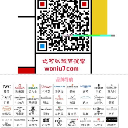
品牌导航
萬國
欧米茄
勞力士
卡地亞
沛納海
愛彼
浪琴
宇舶
真力时
（恒
伯爵
江詩丹
百達翡
积家
帝舵
宝玑
朗格
格拉苏
蕭邦
宝）
頓
麗
蒂
帕玛强
百年灵
香奈儿
寶珀
泰格豪
理查德.
雅典
柏莱士
芝柏
尼
雅
米勒
宝格丽
名士
尚维沙
万宝龙
玉宝
Seven
雅克德
法兰克
格林汉