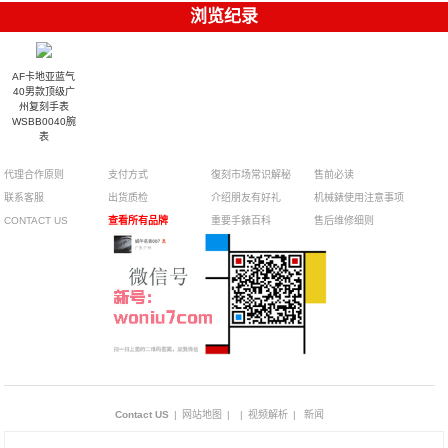
浏览纪录
AF卡地亚蓝气
40男款顶级广
州复刻手表
WSBB0040腕
表
代理合作原则
支付方式
復刻市场常识解秘
售前必读
联系客服
出货质检
介绍朋友有好礼
机械錶使用注意事项
CONTACT US
查看所有品牌
重要手錶百科
售后维修细则
Contact US
|
网站地图
|
|
视频解析
|
新闻