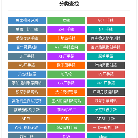
分类查找
独家视频评测
女錶
V6厂手錶
萬國一比一錶
ZF厂手錶
N厂手錶
愛彼復刻手錶
卡地亞手錶
理查德米勒復刻錶
百年灵超A錶
V7厂手錶官网
百達翡麗復刻手錶
JF厂手錶
XF厂手錶
原单手錶
VS厂手錶
欧米茄手錶
沛納海復刻錶
罗杰杜彼錶
陀飞轮
KV厂手錶
宇舶復刻手錶网站
GR厂手錶
PPF厂手錶
积家手錶网站
法兰克穆勒錶
江詩丹頓復刻錶
高端真金真钻定制
宝格丽復刻錶网站
浪琴手錶网站
欧米茄復刻手錶
沛納海VS厂
罗杰杜彼手錶
APF厂
SBF厂
APS厂手錶
C+厂格林尼治
顶级復刻手錶
一比一復刻手錶
超A手錶
DIW
clean厂