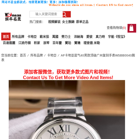
热门搜索：
视频解说
女士腕錶
原单正品
查看购物袋(
0
)
0
首页
所有品牌
卡地亞
歐米茄
萬國
勞力士
沛納海
愛彼
真力時
宇舶《恒宝》
百達翡麗
江詩丹頓
积家
浪琴
百年靈
寶珀
寶璣
理查德.米勒
您当前位置：
首页
⁄
所有品牌
⁄
卡地亞
⁄ AF卡地亚蓝气40男款顶级广州复刻手表WSBB0040腕
表
添加客服微信，获取更多款式图片和视频！
Contact Us To Get More Video And Items!