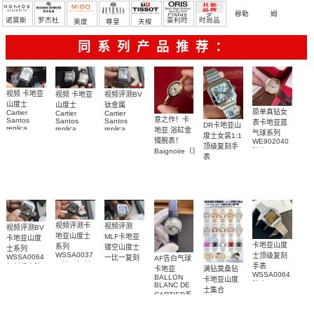
Friday
罗
穆勒
姆
诺莫斯
罗杰杜
豪利时
时尚品
美度
尊皇
天梭
彼
牌/原单
同系列产品推荐：
视频 卡地亚
视频评测BV
视频 卡地亚
山度士
钛金属
山度士
原单真钻女
Cartier
Cartier
Cartier
意之作！卡
Santos
Santos
Santos
表卡地亚蓝
DR卡地亚山
replica
replica
replica
地亚 浴缸金
气球系列
度士女装1:1
watch
watch 克隆
watch卡地亚
镯腕表！
WE902040
WGSA0021，
顶级复刻手
手錶
山度士复刻
Baignoire（浴
腕表
WSSA0040
WSSA0040
表
手表
缸）顶级复
女表
WSSA0082
腕表
WSSA0089
刻女士手表
腕表
腕表
视频评测卡
视频评测
视频评测BV
地亚山度士
MLF卡地亚
卡地亚山度
卡地亚山度
系列
镂空山度士
士系列
WSSA0037
士顶级复刻
WSSA0064
一比一复刻
AF告白气球
一比一复刻
手表
复刻手表腕
精仿手表
满钻莫桑钻
卡地亚
WSSA0064
高仿手表腕
WHSA0015
表
BALLON
卡地亚山度
腕表
BLANC DE
表
腕表
士集合
CARTIER系
列
W4BL0003