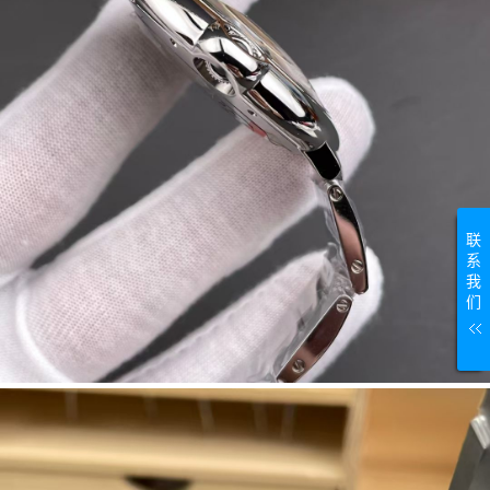
联
系
我
们