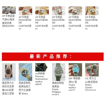
复刻手表
AF卡地亚蓝
AF卡地亚
AF卡地亚
AF卡地亚
AF卡地亚
AF卡地亚
气球42毫米
PANTHÈRE
PANTHÈRE
PANTHÈRE
PANTHÈRE
PANTHÈRE
DE
DE
DE
DE
DE
复刻手表
W6920095
CARTIER系
CARTIER系
CARTIER系
CARTIER系
CARTIER系
腕表
列
列
列
列
列
WJPN0009
WJPN0016
W3PN0010
W2PN0007
WGPN0009
腕表
腕表
腕表
腕表
腕表
最新产品推荐：
vs沛纳海
Panerai
DIF 帝舵碧
VS 劳力士
Submariner
replica
湾54 型
41蚝式恒动
客定劳力士
改装定制包
高级定制包
watch
Tudor
Rolex
双历日志表
金真钻加工
金真钻
PAM01698
replica
Oyster
Patek
沛納海高仿
面18K包厚
劳力士迪通
watch
Perpetual
Philippe
M79000-
replica
手錶
金加工定制
拿 Rolex
replica
watch
0001 高仿手
PAM1698
Daytona
勞力士包金
watch百达翡
m134303-
replica
錶腕表
腕表
復刻手錶
0001高仿手
丽
watch
Rolex
custom gold
AQUANAUT
錶腕表