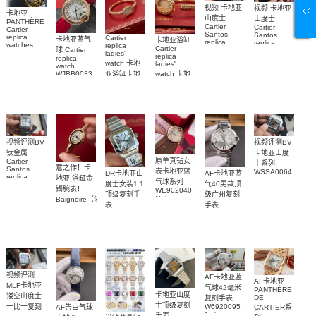
视频 卡地亚
视频 卡地亚
卡地亚
山度士
山度士
PANTHÈRE
Cartier
Cartier
Cartier
Santos
Santos
replica
Cartier
卡地亚蓝气
卡地亚浴缸
replica
replica
watches
replica
Cartier
球 Cartier
watch
watch 克隆
WJPN0016
ladies'
replica
replica
WGSA0021，
卡地亞復刻
手錶
watch 卡地
ladies'
watch
WSSA0040
WSSA0040
手錶 腕表
亚浴缸卡地
watch 卡地
WJBB0033
女表
腕表
卡地亞藍氣
亞 復刻手錶
亞高仿手錶
WJBA0067
WGBA0070
球高仿手錶
腕表
腕表
腕表
视频评测BV
视频评测BV
卡地亚山度
钛金属
原单真钻女
Cartier
士系列
意之作！卡
Santos
表卡地亚蓝
WSSA0064
DR卡地亚山
AF卡地亚蓝
replica
地亚 浴缸金
气球系列
复刻手表腕
度士女装1:1
气40男款顶
watch卡地亚
镯腕表！
WE902040
表
顶级复刻手
级广州复刻
山度士复刻
Baignoire（浴
腕表
表
手表
手表
缸）顶级复
WSSA0082
WSBB0040
WSSA0089
刻女士手表
腕表
腕表
腕表
视频评测
AF卡地亚蓝
AF卡地亚
MLF卡地亚
气球42毫米
PANTHÈRE
卡地亚山度
镂空山度士
DE
复刻手表
士顶级复刻
W6920095
一比一复刻
CARTIER系
AF告白气球
手表