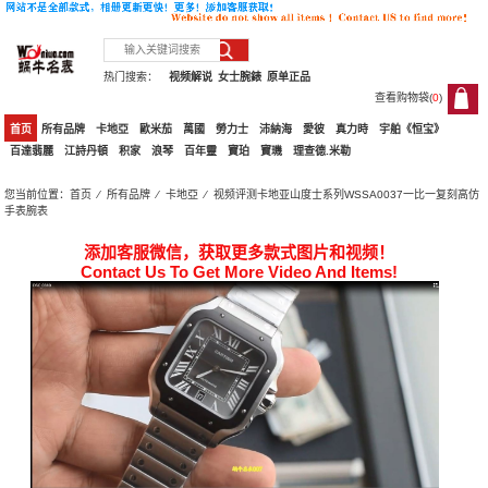
热门搜索：
视频解说
女士腕錶
原单正品
查看购物袋(
0
)
0
首页
所有品牌
卡地亞
歐米茄
萬國
勞力士
沛納海
愛彼
真力時
宇舶《恒宝》
百達翡麗
江詩丹頓
积家
浪琴
百年靈
寶珀
寶璣
理查德.米勒
您当前位置：
首页
⁄
所有品牌
⁄
卡地亞
⁄ 视频评测卡地亚山度士系列WSSA0037一比一复刻高仿
手表腕表
添加客服微信，获取更多款式图片和视频！
Contact Us To Get More Video And Items!