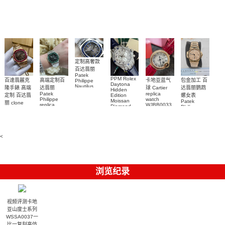
手表腕錶
Perpetual
Replica
watch 腕表
鬼)Rolex
replica
Replica
watch 愛彼
Rolex watch
Green Dial
watch 腕表
高仿手錶
Rainbow
(Green
Submariner)
Replica
watch
定制高奢款
百达翡丽
Patek
PPM Rolex
包金加工 百
百達翡麗克
高端定制百
卡地亚蓝气
Philippe
Daytona
Nautilus
达翡丽鹦鹉
隆手錶 高端
达翡丽
球 Cartier
Hidden
replica
Patek
replica
螺女表
定制 百达翡
Edition
watch
Philippe
watch
Moissan
Patek
5711/111P-
丽 clone
replica
WJBB0033
Diamond
Philippe
Patek
001 百達翡
watches
Replica
卡地亞藍氣
replica
Philippe
5711/113P-
麗高仿手錶
Watch
watch
球高仿手錶
replica
001腕表百
7118/1R-
腕表
watches
腕表
010腕表
達翡麗復刻
5723/112R-
<
001腕表
手錶
浏览纪录
视频评测卡地
亚山度士系列
WSSA0037一
比一复刻高仿