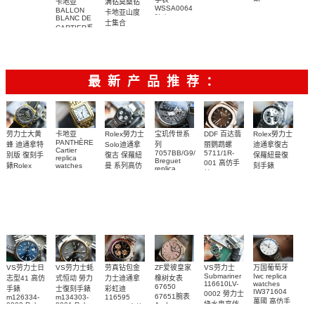
腕表
精仿手表
列
满钻莫桑钻
卡地亚
WSSA0064
WHSA0015
WJPN0009
BALLON
卡地亚山度
腕表
BLANC DE
腕表
腕表
士集合
CARTIER系
列
W4BL0003
复刻手表
最新产品推荐：
Rolex勞力士
劳力士大黄
卡地亚
宝玑传世系
DDF 百达翡
Rolex勞力士
PANTHÈRE
Solo迪通拿
蜂 迪通拿特
列
丽鹦鹉螺
迪通拿復古
Cartier
7057BB/G9/9W6
5711/1R-
復古 保羅紐
别版 復刻手
保羅紐曼復
replica
Breguet
001 高仿手
曼 系列高仿
錶Rolex
watches
刻手錶
replica
WJPN0016
錶 Patek
Bumblebee
Rolex Paul
復刻手錶
watches 寶
blaken
Philippe
Newman
卡地亞復刻
璣高仿手錶
Daytona
Nautilus
replica
手錶 腕表
Replica
replica
watch
腕表
Watch
watch
VS劳力士日
VS劳力士蚝
劳真钻包金
ZF爱彼皇家
VS劳力士
万国葡萄牙
Submariner
Iwc replica
志型41 高仿
式恒动 勞力
力士迪通拿
橡树女表
116610LV-
watches
67650
手錶
士復刻手錶
彩虹迪
IW371604
0002 勞力士
67651腕表
m126334-
m134303-
116595
萬國 高仿手
綠水鬼高仿
0002 Rolex
0001 Rolex
Audemars
RBOW 高仿
錶 腕表
Replica
Oyster
Piguet
手錶(绿水