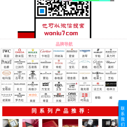
品牌导航
萬國
欧米茄
勞力士
卡地亞
沛納海
愛彼
浪琴
宇舶
真力时
（恒
伯爵
江詩丹
百達翡
积家
帝舵
宝玑
朗格
格拉苏
蕭邦
宝）
頓
麗
蒂
帕玛强
百年灵
香奈儿
寶珀
泰格豪
理查德.
雅典
柏莱士
芝柏
尼
雅
米勒
宝格丽
名士
尚维沙
万宝龙
玉宝
Seven
雅克德
法兰克
格林汉
Friday
罗
穆勒
姆
诺莫斯
罗杰杜
豪利时
时尚品
美度
尊皇
天梭
联
彼
牌/原单
同系列产品推荐：
系
我
们