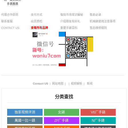
手表腕表
代理合作原则
支付方式
復刻市场常识解秘
售前必读
联系客服
出货质检
介绍朋友有好礼
机械錶使用注意事项
CONTACT US
查看所有品牌
重要手錶百科
售后维修细则
Contact US
|
网站地图
|
|
视频解析
|
新闻
分类查找
独家视频评测
女錶
V6厂手錶
萬國一比一錶
ZF厂手錶
N厂手錶