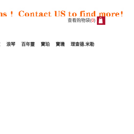
查看购物袋(
0
)
0
家
浪琴
百年靈
寶珀
寶璣
理查德.米勒