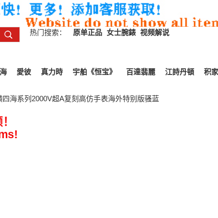
热门搜索：
原单正品
女士腕錶
视频解说
海
愛彼
真力時
宇舶《恒宝》
百達翡麗
江詩丹頓
积
横四海系列2000V超A复刻高仿手表海外特别版骚蓝
频！
ems!