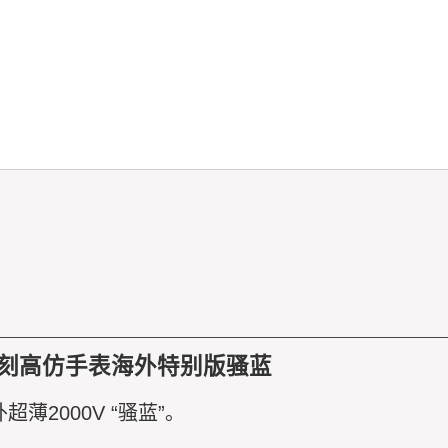
A复刻高仿手表海外特别版骚蓝
薄2000V “骚蓝”。