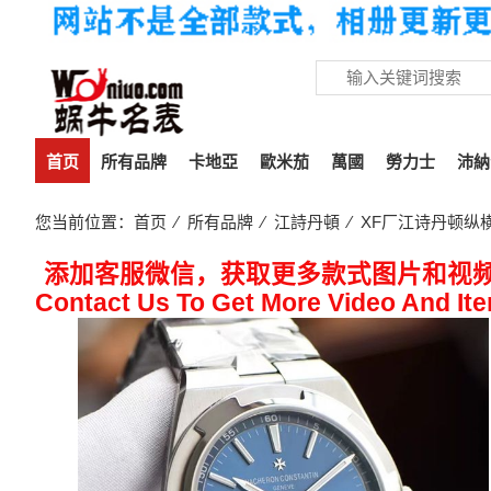
首页
所有品牌
卡地亞
歐米茄
萬國
勞力士
沛納
您当前位置：
首页
⁄
所有品牌
⁄
江詩丹頓
⁄ XF厂江诗丹顿纵
添加客服微信，获取更多款式图片和视
Contact Us To Get More Video And It