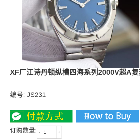
XF厂江诗丹顿纵横四海系列2000V超
纵横四海海外超薄2000V “骚蓝”
编号:
JS231
3800
订购数量:
-
+