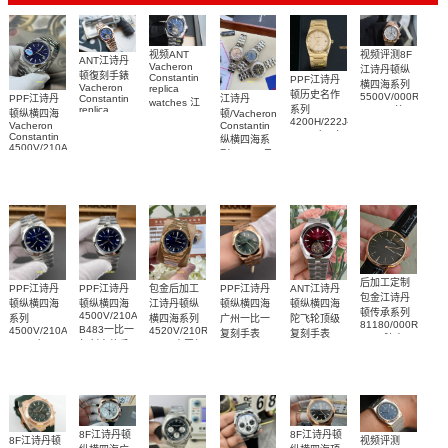
视频评测8F
视频ANT
ANT江诗丹
Vacheron
江诗丹顿纵
顿復刻手錶
Constantin
PPF江诗丹
横四海系列
Vacheron
replica
顿历史名作
5500V/000R-
PPF江诗丹
江诗丹
Constantin
watches 江
系列
replica
B074一比一
顿纵横四海
顿/Vacheron
诗丹顿复刻
4200H/222J-
watches 陀
复刻手表网
Vacheron
Constantin
手表
B935广州复
Constantin
飞轮
纵横四海系
站腕表
6000V/110A-
4500V/210A-
刻手表网站
6000V/210R-
列 1205V及
B544腕表
B128
B733腕表
Replica
1225V 真钻
watch 高仿
女士手表
手錶表
后加工定制
PPF江诗丹
PPF江诗丹
包金后加工
PPF江诗丹
ANT江诗丹
包金江诗丹
顿纵横四海
顿纵横四海
江诗丹顿纵
顿纵横四海
顿纵横四海
顿传承系列
4500V/210A-
系列
横四海系列
广州一比一
陀飞轮顶级
81180/000R-
B483一比一
4500V/210A-
4520V/210R-
复刻手表
复刻手表
9162腕表
B128广州一
复刻高仿手
B705中国复
4520V/210R-
6000V/210T-
比一高仿复
表腕表
刻手表
B967腕表
H179腕表
刻手表腕表
8F江诗丹顿
8F江诗丹顿
8F江诗丹顿
视频评测