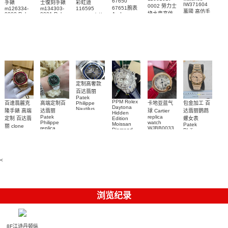
67650
手錶
士復刻手錶
彩虹迪
IW371604
0002 勞力士
67651腕表
m126334-
m134303-
116595
萬國 高仿手
綠水鬼高仿
0002 Rolex
0001 Rolex
Audemars
RBOW 高仿
錶 腕表
Replica
Oyster
Piguet
手錶(绿水
手表腕錶
Perpetual
Replica
watch 腕表
鬼)Rolex
replica
Replica
watch 愛彼
Rolex watch
Green Dial
watch 腕表
高仿手錶
Rainbow
(Green
Submariner)
Replica
watch
定制高奢款
百达翡丽
Patek
PPM Rolex
包金加工 百
百達翡麗克
高端定制百
卡地亚蓝气
Philippe
Daytona
Nautilus
达翡丽鹦鹉
隆手錶 高端
达翡丽
球 Cartier
Hidden
replica
Patek
replica
螺女表
定制 百达翡
Edition
watch
Philippe
watch
Moissan
Patek
5711/111P-
丽 clone
replica
WJBB0033
Diamond
Philippe
Patek
001 百達翡
watches
Replica
卡地亞藍氣
replica
Philippe
5711/113P-
麗高仿手錶
Watch
watch
球高仿手錶
replica
001腕表百
7118/1R-
腕表
watches
腕表
010腕表
達翡麗復刻
5723/112R-
<
001腕表
手錶
浏览纪录
8F江诗丹顿纵