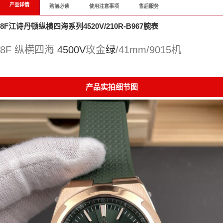
产品详情
购前必读
使用注意事项
售后服务
8F江诗丹顿纵横四海系列4520V/210R-B967腕表
8F 纵横四海
4500V
玫金
绿
/41mm/9015机
产品实拍细节图