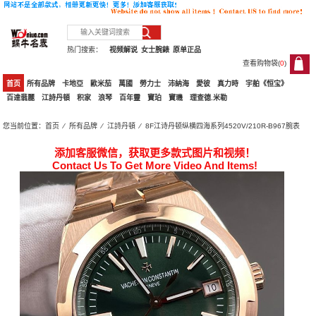
热门搜索：
视频解说
女士腕錶
原单正品
查看购物袋(
0
)
0
首页
所有品牌
卡地亞
歐米茄
萬國
勞力士
沛納海
愛彼
真力時
宇舶《恒宝》
百達翡麗
江詩丹頓
积家
浪琴
百年靈
寶珀
寶璣
理查德.米勒
您当前位置：
首页
⁄
所有品牌
⁄
江詩丹頓
⁄ 8F江诗丹顿纵横四海系列4520V/210R-B967腕表
添加客服微信，获取更多款式图片和视频！
Contact Us To Get More Video And Items!