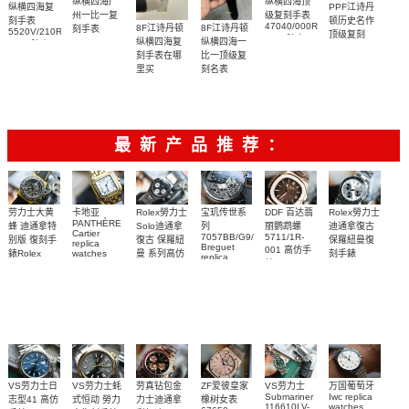
纵横四海广
纵横四海顶
纵横四海复
PPF江诗丹
州一比一复
级复刻手表
刻手表
顿历史名作
47040/000R-
8F江诗丹顿
8F江诗丹顿
刻手表
5520V/210R-
顶级复刻
9666腕表
5500V/000R-
纵横四海复
纵横四海一
B966腕表
4200H/222A-
B074腕表
刻手表在哪
比一顶级复
B934腕表
里买
刻名表
(222)
5520V/210A-
5520V/210A-
B481腕表
B686腕表
最新产品推荐：
Rolex勞力士
劳力士大黄
卡地亚
宝玑传世系
DDF 百达翡
Rolex勞力士
PANTHÈRE
Solo迪通拿
蜂 迪通拿特
列
丽鹦鹉螺
迪通拿復古
Cartier
7057BB/G9/9W6
5711/1R-
復古 保羅紐
别版 復刻手
保羅紐曼復
replica
Breguet
001 高仿手
曼 系列高仿
錶Rolex
watches
刻手錶
replica
WJPN0016
錶 Patek
Bumblebee
Rolex Paul
復刻手錶
watches 寶
blaken
Philippe
Newman
卡地亞復刻
璣高仿手錶
Daytona
Nautilus
replica
手錶 腕表
Replica
replica
watch
腕表
Watch
watch
VS劳力士日
VS劳力士蚝
劳真钻包金
ZF爱彼皇家
VS劳力士
万国葡萄牙
Submariner
Iwc replica
志型41 高仿
式恒动 勞力
力士迪通拿
橡树女表
116610LV-
watches