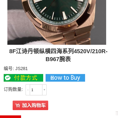
8F江诗丹顿纵横四海系列4520V/210R-
B967腕表
编号:
JS281
订购数量:
-
+