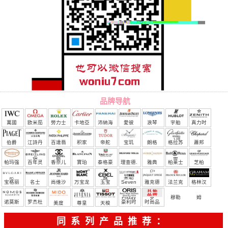
品牌导航
萬國
欧米茄
勞力士
卡地亞
沛納海
愛彼
浪琴
宇舶
真力时
（恒
伯爵
江詩丹
百達翡
积家
帝舵
宝玑
朗格
格拉苏
蕭邦
宝）
頓
麗
蒂
帕玛强
百年灵
香奈儿
寶珀
泰格豪
理查德.
雅典
柏莱士
芝柏
尼
雅
米勒
宝格丽
名士
尚维沙
万宝龙
玉宝
Seven
雅克德
法兰克
格林汉
Friday
罗
穆勒
姆
诺莫斯
罗杰杜
豪利时
时尚品
美度
尊皇
天梭
彼
牌/原单
同系列产品推荐：