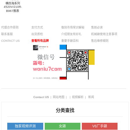
横四海系列
4520V/210R-
B967腕表
代理合作原则
支付方式
復刻市场常识解秘
售前必读
联系客服
出货质检
介绍朋友有好礼
机械錶使用注意事项
CONTACT US
查看所有品牌
重要手錶百科
售后维修细则
Contact US
|
网站地图
|
|
视频解析
|
新闻
分类查找
独家视频评测
女錶
V6厂手錶