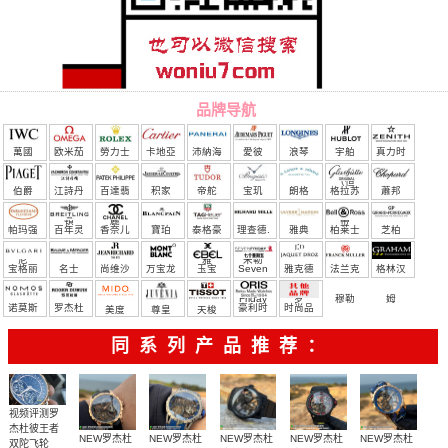
品牌导航
萬國
欧米茄
勞力士
卡地亞
沛納海
愛彼
浪琴
宇舶
真力时
（恒
伯爵
江詩丹
百達翡
积家
帝舵
宝玑
朗格
格拉苏
蕭邦
宝）
頓
麗
蒂
帕玛强
百年灵
香奈儿
寶珀
泰格豪
理查德.
雅典
柏莱士
芝柏
尼
雅
米勒
宝格丽
名士
尚维沙
万宝龙
玉宝
Seven
雅克德
法兰克
格林汉
Friday
罗
穆勒
姆
诺莫斯
罗杰杜
豪利时
时尚品
美度
尊皇
天梭
彼
牌/原单
同系列产品推荐：
视频评测罗
杰杜彼王者
NEW罗杰杜
NEW罗杰杜
NEW罗杰杜
NEW罗杰杜
NEW罗杰杜
双陀飞轮