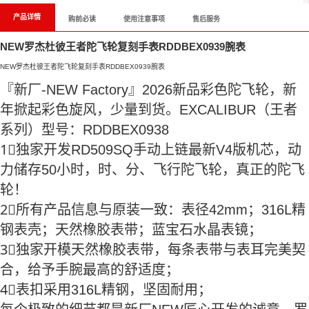
产品详情
购前必读
使用注意事项
售后服务
NEW罗杰杜彼王者陀飞轮复刻手表RDDBEX0939腕表
NEW罗杰杜彼王者陀飞轮复刻手表RDDBEX0939腕表
『新厂-NEW Factory』2026新品彩色陀飞轮，新
年掀起彩色旋风，少量到货。EXCALIBUR（王者
系列）型号：RDDBEX0938
1⃣️独家开发RD509SQ手动上链最新V4版机芯，动
力储存50小时，时、分、飞行陀飞轮，真正的陀飞
轮！
2⃣️所有产品信息与原装一致：表径42mm；316L精
钢表壳；天然橡胶表带；蓝宝石水晶表镜；
3⃣️独家开模天然橡胶表带，每条表带与表耳完美契
合，给予手腕最高的舒适度；
4⃣️表扣采用316L精钢，坚固耐用；