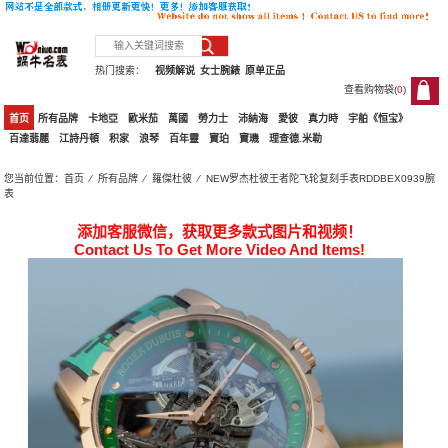
热门搜索：
视频解说
女士腕錶
原单正品
查看购物袋(
0
)
0
首页
所有品牌
卡地亞
歐米茄
萬國
勞力士
沛納海
愛彼
真力時
宇舶《恒宝》
百達翡麗
江詩丹頓
积家
浪琴
百年靈
寶珀
寶璣
理查德.米勒
您当前位置：
首页
⁄
所有品牌
⁄
羅傑杜彼
⁄ NEW罗杰杜彼王者陀飞轮复刻手表RDDBEX0939腕
表
添加客服微信，获取更多款式图片和视频！
Contact Us To Get More Video And Items!