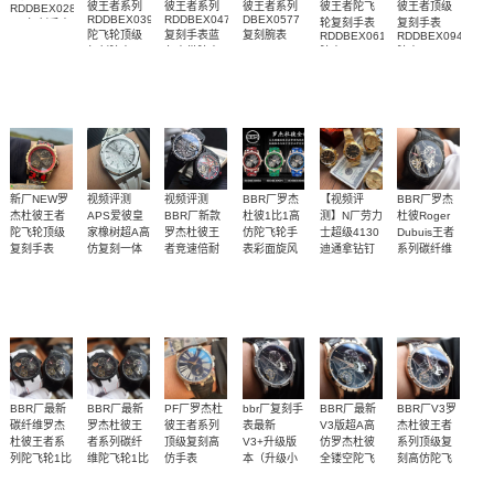
彼王者系列
彼王者系列
彼王者系列
彼王者陀飞
彼王者顶级
RDDBEX0280
RDDBEX0392
RDDBEX0479
DBEX0577
轮复刻手表
复刻手表
1:1复刻手表
陀飞轮顶级
复刻手表蓝
复刻腕表
RDDBEX0617
RDDBEX0940
腕表
复刻腕表
色表带腕表
腕表
腕表
新厂NEW罗
视频评测
视频评测
BBR厂罗杰
【视频评
BBR厂罗杰
杰杜彼王者
APS爱彼皇
BBR厂新款
杜彼1比1高
测】N厂劳力
杜彼Roger
陀飞轮顶级
家橡树超A高
罗杰杜彼王
仿陀飞轮手
士超级4130
Dubuis王者
复刻手表
仿复刻一体
者竞速倍耐
表彩面旋风
迪通拿钻钉
系列碳纤维
RDDBEX0938
m116508-
机
力单行顶级
RDDBEX0938，
陀飞轮顶级
天然橡胶表
BBR2021超
独家视频评
BBR全新罗
腕表
0006、
15500ST.OO.1220ST.04
复刻高仿陀
RDDBEX0939，
复刻高仿手
m116503-
橡胶表带
带白面很美
级腕表新品
测N厂新品钻
杰杜彼碳纤
飞轮
RDDBEX0393，
表
0008腕表
RDDBEX0815
RDDBEX0940
DBEX0577
～质感爆炸
陀飞轮，掀
面4130迪通
维材质陀飞
腕表
腕表
起彩面旋风
拿
轮
BBR厂最新
BBR厂最新
PF厂罗杰杜
bbr厂复刻手
BBR厂最新
BBR厂V3罗
碳纤维罗杰
罗杰杜彼王
彼王者系列
表最新
V3版超A高
杰杜彼王者
杜彼王者系
者系列碳纤
顶级复刻高
V3+升级版
仿罗杰杜彼
系列顶级复
列陀飞轮1比
维陀飞轮1比
仿手表
本（升级小
全镂空陀飞
刻高仿陀飞
DBEX0535
1高仿手表
1复刻高仿手
勾）罗杰杜
轮
轮手表
BBR全新罗
BBR全新罗
购入正品，
BBR厂V3全
BBR厂V3全
BBR厂V3全
腕表
DBEX0577
RDDBEX0392
RDDBEX0404
表
彼镂空陀飞