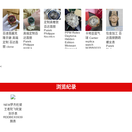
Submariner)
Replica
watch
定制高奢款
百达翡丽
Patek
PPM Rolex
包金加工 百
百達翡麗克
高端定制百
卡地亚蓝气
Philippe
Daytona
Nautilus
达翡丽鹦鹉
隆手錶 高端
达翡丽
球 Cartier
Hidden
replica
Patek
replica
螺女表
定制 百达翡
Edition
watch
Philippe
watch
Moissan
Patek
5711/111P-
丽 clone
replica
WJBB0033
Diamond
Philippe
Patek
001 百達翡
watches
Replica
卡地亞藍氣
replica
Philippe
5711/113P-
麗高仿手錶
Watch
watch
球高仿手錶
replica
001腕表百
7118/1R-
腕表
watches
腕表
010腕表
達翡麗復刻
5723/112R-
<
001腕表
手錶
浏览纪录
NEW罗杰杜彼
王者陀飞轮复
刻手表
RDDBEX0939
腕表