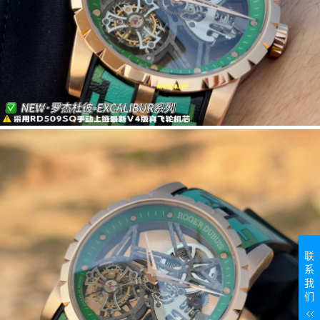
联
系
我
们