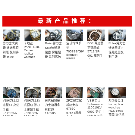
腕表
杰杜彼碳纤
杰杜彼碳纤
原装开版，
新升级版，
手表
新升级版，
腕表
新升级版，
DBEX0577
轮手表价格
腕表
维材质陀飞
维材质陀飞
鳄鱼皮
升级小勾勾
升级小勾勾
升级小勾勾
轮
轮
最新产品推荐：
Rolex勞力士
劳力士大黄
卡地亚
宝玑传世系
DDF 百达翡
Rolex勞力士
PANTHÈRE
Solo迪通拿
蜂 迪通拿特
列
丽鹦鹉螺
迪通拿復古
Cartier
7057BB/G9/9W6
5711/1R-
復古 保羅紐
别版 復刻手
保羅紐曼復
replica
Breguet
001 高仿手
曼 系列高仿
錶Rolex
watches
刻手錶
replica
WJPN0016
錶 Patek
Bumblebee
Rolex Paul
復刻手錶
watches 寶
blaken
Philippe
Newman
卡地亞復刻
璣高仿手錶
Daytona
Nautilus
replica
手錶 腕表
Replica
replica
watch
腕表
Watch
watch
VS劳力士日
VS劳力士蚝
劳真钻包金
ZF爱彼皇家
VS劳力士
万国葡萄牙
Submariner
Iwc replica
志型41 高仿
式恒动 勞力
力士迪通拿
橡树女表
116610LV-
watches
67650
手錶
士復刻手錶
彩虹迪
IW371604
0002 勞力士
67651腕表
m126334-
m134303-
116595
萬國 高仿手
綠水鬼高仿
0002 Rolex
0001 Rolex
Audemars
RBOW 高仿
錶 腕表
Replica
Oyster
Piguet
手錶(绿水
手表腕錶
Perpetual
Replica
watch 腕表
鬼)Rolex
replica
Replica
watch 愛彼
Rolex watch
Green Dial
watch 腕表
高仿手錶
Rainbow
(Green