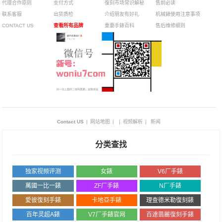
代理合作原则
支付方式
復刻市场常识解秘
售前必读
联系客服
出货质检
介绍朋友有好礼
机械錶使用注意事项
CONTACT US
查看所有品牌
重要手錶百科
售后维修细则
Contact US
|
网站地图
|
|
视频解析
|
新闻
分类查找
独家视频评测
女錶
V6厂手錶
萬國一比一錶
ZF厂手錶
N厂手錶
愛彼復刻手錶
卡地亞手錶
理查德米勒復刻錶
百年灵超A錶
V7厂手錶官网
百達翡麗復刻手錶