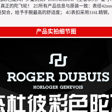
真正的陀飞轮！ 2⃣️所有产品信息与原装一致：表径42m
美契合，给予手腕最高的舒适度； 4⃣️表扣采用316L精
产品实拍细节图