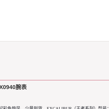
0940腕表
年掀起彩色旋风，少量到货。EXCALIBUR（王者系列）型号：RD