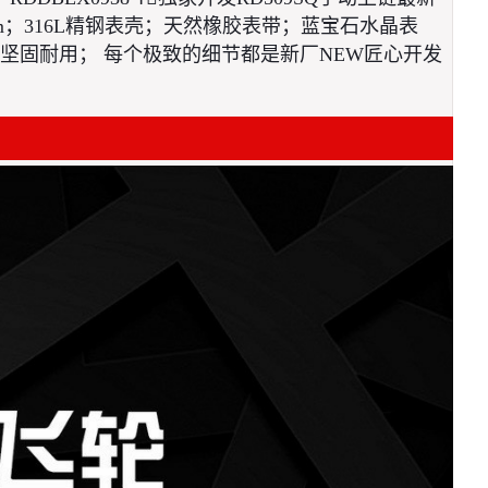
m；316L精钢表壳；天然橡胶表带；蓝宝石水晶表
钢，坚固耐用； 每个极致的细节都是新厂NEW匠心开发