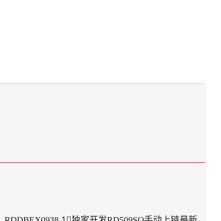
DBEX0938 1⃣️独家开发RD509SQ手动上链最新