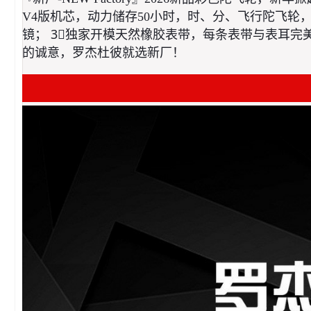
V4版机芯，动力储存50小时，时、分、飞行陀飞轮，
镜； 3⃣️独家开模天然橡胶表带，每条表带与表耳完
的诚意，罗杰杜彼就选新厂！