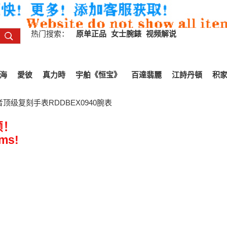
热门搜索：
原单正品
女士腕錶
视频解说
海
愛彼
真力時
宇舶《恒宝》
百達翡麗
江詩丹頓
积
顶级复刻手表RDDBEX0940腕表
频！
ems!