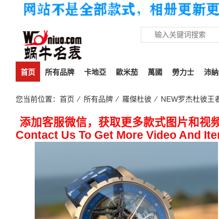
首页
所有品牌
卡地亞
歐米茄
萬國
勞力士
沛納
您当前位置：
首页
⁄
所有品牌
⁄
羅傑杜彼
⁄ NEW罗杰杜彼王者
添加客服微信，获取更多款式图片和视
Contact Us To Get More Video And It