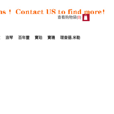
查看购物袋(
0
)
0
家
浪琴
百年靈
寶珀
寶璣
理查德.米勒