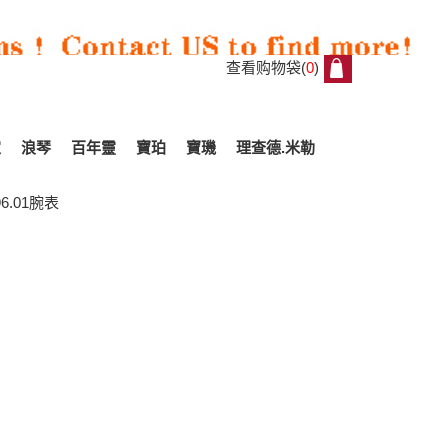
查看购物袋(
0
)
0
家
浪琴
百年靈
寶珀
寶璣
理查德.米勒
6.01腕表