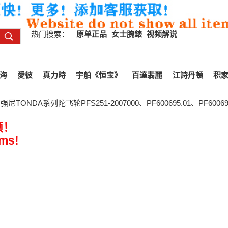
热门搜索：
原单正品
女士腕錶
视频解说
海
愛彼
真力時
宇舶《恒宝》
百達翡麗
江詩丹頓
积
ONDA系列陀飞轮PFS251-2007000、PF600695.01、PF60069
频！
ems!