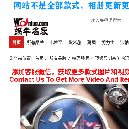
首页
所有品牌
卡地亞
歐米茄
萬國
勞力士
沛納
您当前位置：
首页
⁄
所有品牌
⁄
帕玛强尼
⁄ 顶级复刻高仿帕玛强尼T
添加客服微信，获取更多款式图片和视
Contact Us To Get More Video And It