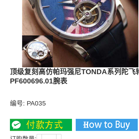
顶级复刻高仿帕玛强尼TONDA系列陀飞轮PFS2
PF600696.01腕表
三面可选、真陀飞轮
编号:
PA035
5300
订购数量: