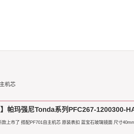
自主机芯
强尼Tonda系列PFC267-1200300-HA
最新款上市了 搭配PF701自主机芯 原装表扣 蓝宝石玻璃镜面 尺寸40