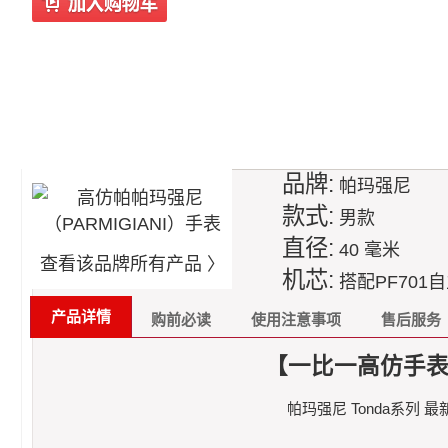
品牌:
帕玛强尼
款式:
男款
直径:
40 毫米
查看该品牌所有产品 〉
机芯:
搭配PF701
产品详情
购前必读
使用注意事项
售后服务
【一比一高仿手表】帕玛
帕玛强尼 Tonda系列 