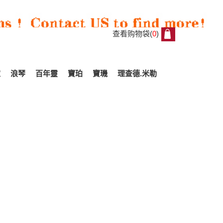
查看购物袋(
0
)
0
家
浪琴
百年靈
寶珀
寶璣
理查德.米勒