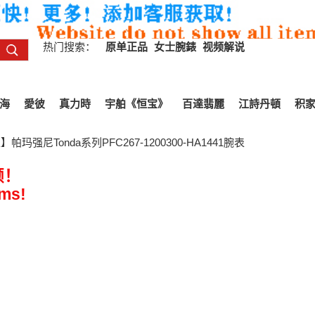
热门搜索：
原单正品
女士腕錶
视频解说
海
愛彼
真力時
宇舶《恒宝》
百達翡麗
江詩丹頓
积
玛强尼Tonda系列PFC267-1200300-HA1441腕表
频！
ems!