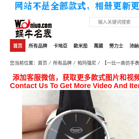
首页
所有品牌
卡地亞
歐米茄
萬國
勞力士
沛納
您当前位置：
首页
⁄
所有品牌
⁄
帕玛强尼
⁄ 【一比一高仿手表】帕
添加客服微信，获取更多款式图片和视
Contact Us To Get More Video And It