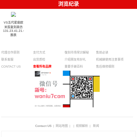
浏览纪录
VS五代星座欧
米茄复刻高仿
131.23.41.21.06.001
腕表
代理合作原则
支付方式
復刻市场常识解秘
售前必读
联系客服
出货质检
介绍朋友有好礼
机械錶使用注意事项
CONTACT US
查看所有品牌
重要手錶百科
售后维修细则
Contact US
|
网站地图
|
|
视频解析
|
新闻