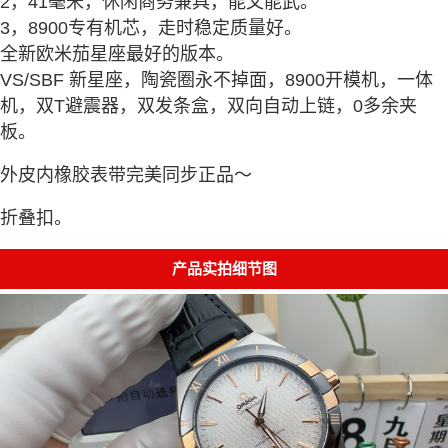
2，41毫米，休闲商务兼具，能文能武。
3，8900专有机芯，走时稳定质量好。
全新欧米茄星座最好的版本。
VS/SBF 新星座，陶瓷圈永不掉面，8900开模机，一体
机，双T避震器，双发条盒，双向自动上链，0多余夹
板。
外皮内橡胶表带完美同步正品～
折叠扣。
产品实拍细节图