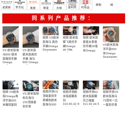
Friday
罗
穆勒
姆
诺莫斯
罗杰杜
豪利时
时尚品
美度
尊皇
天梭
彼
牌/原单
同系列产品推荐：
视频 欧米茄
视频 VS欧米
视频 欧米茄
碟飞高仿手
茄海马 高仿
星座女表高
VS欧米茄海
錶Omega
手錶Omega
仿手錶28毫
洋宇宙600
de Ville
Seamaster
VS 欧米茄海
VS 欧米茄
米Omega
replica
replica
米Omega
Constellation
马600 歐米
歐米茄高仿
watch
watch 300
Seamaster
Replica
茄復刻手錶
手錶 海马
424.20.40.20.58.001
210.30.42.20.03.001
watch
copy 高仿手
Omega
600 Omega
腕表
腕表
131.25.28.60.55.003
錶
replica
replica
腕表
watches
watches
217.30.42.21.01.
217.30.42.21.01.001
217.30.42.21.01.002
腕表
腕表
腕表
视频评测VS
视频评测欧
视频评测VS
视频评测N1
视频 VS欧米
VS 欧米茄绿
顶级复刻手
米茄超霸系
欧米茄海马
欧米茄超霸
茄Omega海
松石海马
表橘色欧米
列
75周年一比
月之暗面
洋宇宙600
150顶级复
310.60.42.50.02.001
311.92.44.51.01.005
茄海马300
一复刻手表
米複刻复刻
刻手表
一比一复刻
广州一比一
215.30.40.20.03.
米
手表
220.32.41.21.03.001
名表腕表
腕表
复刻手表腕
210.30.42.20.01.018
217.30.42.21.01.002，
腕表
腕表
表(墨黑)
217.30.42.21.01.001
腕表