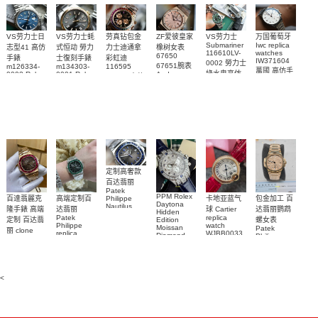
VS劳力士日
VS劳力士蚝
劳真钻包金
ZF爱彼皇家
VS劳力士
万国葡萄牙
Submariner
Iwc replica
志型41 高仿
式恒动 勞力
力士迪通拿
橡树女表
116610LV-
watches
67650
手錶
士復刻手錶
彩虹迪
IW371604
0002 勞力士
67651腕表
m126334-
m134303-
116595
萬國 高仿手
綠水鬼高仿
0002 Rolex
0001 Rolex
Audemars
RBOW 高仿
錶 腕表
Replica
Oyster
Piguet
手錶(绿水
手表腕錶
Perpetual
Replica
watch 腕表
鬼)Rolex
replica
Replica
watch 愛彼
Rolex watch
Green Dial
watch 腕表
高仿手錶
Rainbow
(Green
Submariner)
Replica
watch
定制高奢款
百达翡丽
Patek
PPM Rolex
包金加工 百
百達翡麗克
高端定制百
卡地亚蓝气
Philippe
Daytona
Nautilus
达翡丽鹦鹉
隆手錶 高端
达翡丽
球 Cartier
Hidden
replica
Patek
replica
螺女表
定制 百达翡
Edition
watch
Philippe
watch
Moissan
Patek
5711/111P-
丽 clone
replica
WJBB0033
Diamond
Philippe
Patek
001 百達翡
watches
Replica
卡地亞藍氣
replica
Philippe
5711/113P-
麗高仿手錶
Watch
watch
球高仿手錶
replica
001腕表百
7118/1R-
腕表
watches
腕表
010腕表
達翡麗復刻
5723/112R-
<
001腕表
手錶