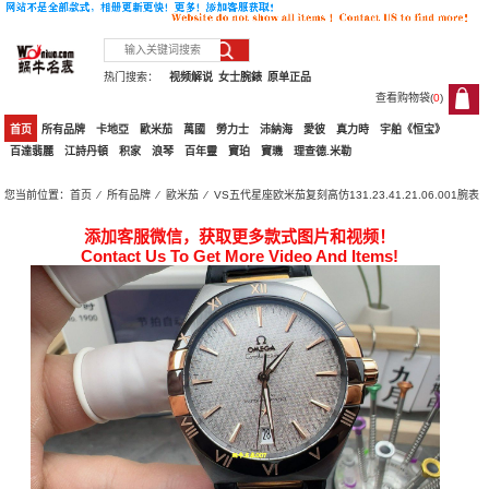
热门搜索：
视频解说
女士腕錶
原单正品
查看购物袋(
0
)
0
首页
所有品牌
卡地亞
歐米茄
萬國
勞力士
沛納海
愛彼
真力時
宇舶《恒宝》
百達翡麗
江詩丹頓
积家
浪琴
百年靈
寶珀
寶璣
理查德.米勒
您当前位置：
首页
⁄
所有品牌
⁄
歐米茄
⁄ VS五代星座欧米茄复刻高仿131.23.41.21.06.001腕表
添加客服微信，获取更多款式图片和视频！
Contact Us To Get More Video And Items!