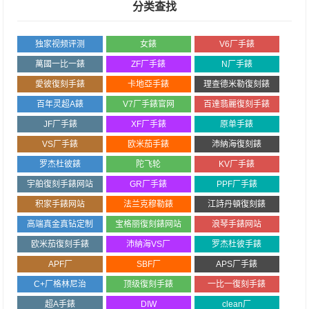
分类查找
独家视频评测
女錶
V6厂手錶
萬國一比一錶
ZF厂手錶
N厂手錶
愛彼復刻手錶
卡地亞手錶
理查德米勒復刻錶
百年灵超A錶
V7厂手錶官网
百達翡麗復刻手錶
JF厂手錶
XF厂手錶
原单手錶
VS厂手錶
欧米茄手錶
沛納海復刻錶
罗杰杜彼錶
陀飞轮
KV厂手錶
宇舶復刻手錶网站
GR厂手錶
PPF厂手錶
积家手錶网站
法兰克穆勒錶
江詩丹頓復刻錶
高端真金真钻定制
宝格丽復刻錶网站
浪琴手錶网站
欧米茄復刻手錶
沛納海VS厂
罗杰杜彼手錶
APF厂
SBF厂
APS厂手錶
C+厂格林尼治
顶级復刻手錶
一比一復刻手錶
超A手錶
DIW
clean厂