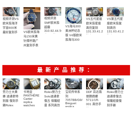
视频评测
视频评测VS
VS五代星座
VS第五代星
SMF欧米茄
欧米茄海洋
欧米茄星座
座欧米茄复
VS海马300
超霸
宇宙600米
高仿复刻
刻高仿
310.92.44.50.06.001
美洲杯纪念
131.33.41.21.06.001
131.63.41.21.03.
VS欧米茄海
最好复刻手
广州一比一
版 V4版欧米
腕表
腕表
马150米黄
表
复刻高仿腕
茄海马300
215.92.44.21.99.001
针撑杆跳广
表
复刻手表
腕表
州复刻手表
210.30.42.20.04.002
网站
腕表
220.12.41.21.03.009
腕表
最新产品推荐：
Rolex勞力士
劳力士大黄
卡地亚
宝玑传世系
DDF 百达翡
Rolex勞力士
PANTHÈRE
Solo迪通拿
蜂 迪通拿特
列
丽鹦鹉螺
迪通拿復古
Cartier
7057BB/G9/9W6
5711/1R-
復古 保羅紐
别版 復刻手
保羅紐曼復
replica
Breguet
001 高仿手
曼 系列高仿
錶Rolex
watches
刻手錶
replica
WJPN0016
錶 Patek
Bumblebee
Rolex Paul
復刻手錶
watches 寶
blaken
Philippe
Newman
卡地亞復刻
璣高仿手錶
Daytona
Nautilus
replica
手錶 腕表
Replica
replica
watch
腕表
Watch
watch