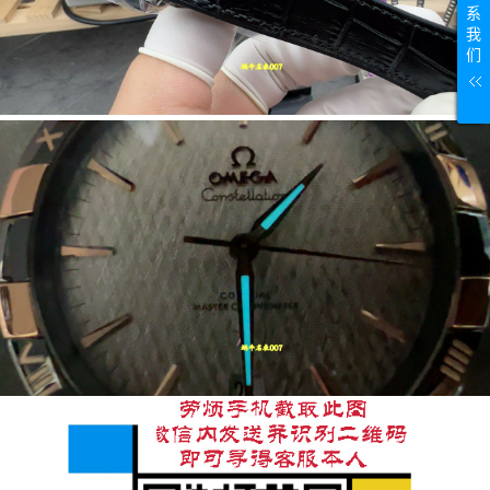
系
我
们