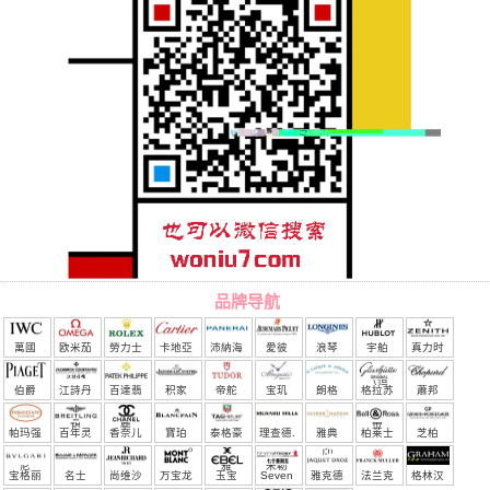
品牌导航
萬國
欧米茄
勞力士
卡地亞
沛納海
愛彼
浪琴
宇舶
真力时
（恒
伯爵
江詩丹
百達翡
积家
帝舵
宝玑
朗格
格拉苏
蕭邦
宝）
頓
麗
蒂
帕玛强
百年灵
香奈儿
寶珀
泰格豪
理查德.
雅典
柏莱士
芝柏
尼
雅
米勒
宝格丽
名士
尚维沙
万宝龙
玉宝
Seven
雅克德
法兰克
格林汉