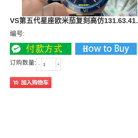
VS第五代星座欧米茄复刻高仿131.63.41.2
编号:
订购数量:
-
+