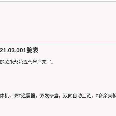
1.03.001腕表
价的欧米茄第五代星座来了。
。
机，一体机，双T避震器，双发条盒，双向自动上链，0多余夹