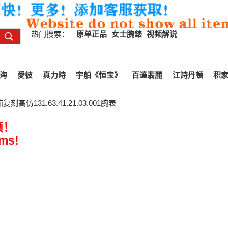
热门搜索：
原单正品
女士腕錶
视频解说
海
愛彼
真力時
宇舶《恒宝》
百達翡麗
江詩丹頓
积
高仿131.63.41.21.03.001腕表
频！
ems!