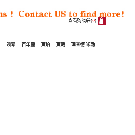
查看购物袋(
0
)
0
家
浪琴
百年靈
寶珀
寶璣
理查德.米勒