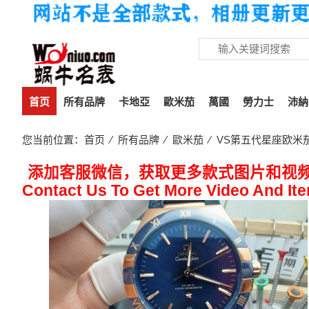
首页
所有品牌
卡地亞
歐米茄
萬國
勞力士
沛納
您当前位置：
首页
⁄
所有品牌
⁄
歐米茄
⁄ VS第五代星座欧米茄复刻
添加客服微信，获取更多款式图片和视
Contact Us To Get More Video And It