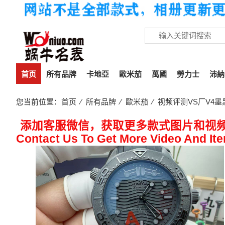
首页
所有品牌
卡地亞
歐米茄
萬國
勞力士
沛納
您当前位置：
首页
⁄
所有品牌
⁄
歐米茄
⁄ 视频评测VS厂V4墨黑欧
添加客服微信，获取更多款式图片和视
Contact Us To Get More Video And It