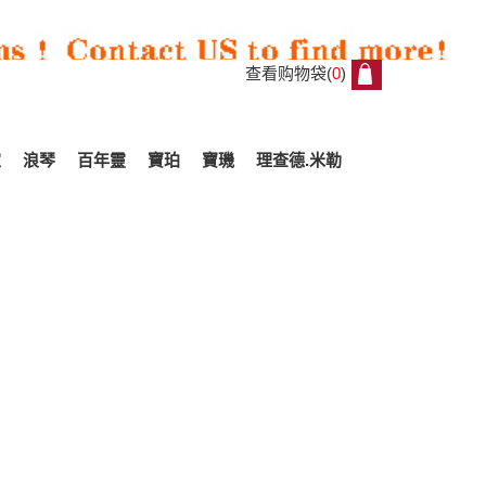
查看购物袋(
0
)
0
家
浪琴
百年靈
寶珀
寶璣
理查德.米勒