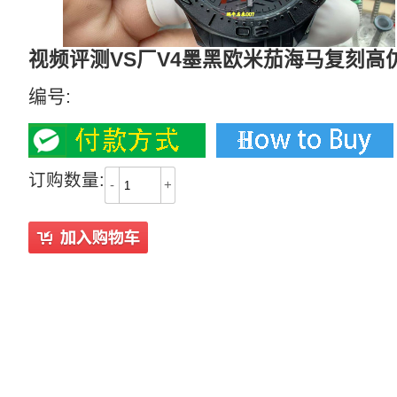
视频评测VS厂V4墨黑欧米茄海马复刻高仿手表21
编号:
订购数量:
-
+