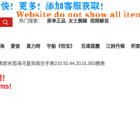
热门搜索：
原单正品
女士腕錶
视频解说
海
愛彼
真力時
宇舶《恒宝》
百達翡麗
江詩丹頓
积
米茄海马复刻高仿手表210.92.44.20.01.003腕表
频！
ems!