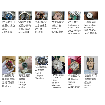
Watch
watch
VS劳力士日
VS劳力士蚝
劳真钻包金
ZF爱彼皇家
VS劳力士
万国葡萄牙
Submariner
Iwc replica
志型41 高仿
式恒动 勞力
力士迪通拿
橡树女表
116610LV-
watches
67650
手錶
士復刻手錶
彩虹迪
IW371604
0002 勞力士
67651腕表
m126334-
m134303-
116595
萬國 高仿手
綠水鬼高仿
0002 Rolex
0001 Rolex
Audemars
RBOW 高仿
錶 腕表
Replica
Oyster
Piguet
手錶(绿水
手表腕錶
Perpetual
Replica
watch 腕表
鬼)Rolex
replica
Replica
watch 愛彼
Rolex watch
Green Dial
watch 腕表
高仿手錶
Rainbow
(Green
Submariner)
Replica
watch
定制高奢款
百达翡丽
Patek
PPM Rolex
包金加工 百
百達翡麗克
高端定制百
卡地亚蓝气
Philippe
Daytona
Nautilus
达翡丽鹦鹉
隆手錶 高端
达翡丽
球 Cartier
Hidden
replica
Patek
replica
螺女表
定制 百达翡
Edition
watch
Philippe
watch
Moissan
Patek
5711/111P-
丽 clone
replica
WJBB0033
Diamond
Philippe
Patek
001 百達翡
watches
Replica
卡地亞藍氣
replica
Philippe
5711/113P-
麗高仿手錶
Watch
watch
球高仿手錶
replica
001腕表百
7118/1R-
腕表
watches
腕表
010腕表
達翡麗復刻
5723/112R-
<
001腕表
手錶