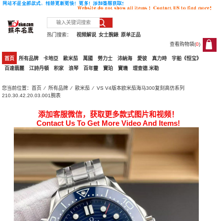
热门搜索：
视频解说
女士腕錶
原单正品
查看购物袋(
0
)
0
首页
所有品牌
卡地亞
歐米茄
萬國
勞力士
沛納海
愛彼
真力時
宇舶《恒宝》
百達翡麗
江詩丹頓
积家
浪琴
百年靈
寶珀
寶璣
理查德.米勒
您当前位置：
首页
⁄
所有品牌
⁄
歐米茄
⁄ VS V4版本欧米茄海马300复刻高仿系列
210.30.42.20.03.001腕表
添加客服微信，获取更多款式图片和视频！
Contact Us To Get More Video And Items!