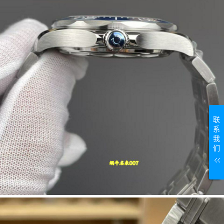
联
系
我
们