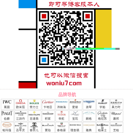
品牌导航
萬國
欧米茄
勞力士
卡地亞
沛納海
愛彼
浪琴
宇舶
真力时
（恒
伯爵
江詩丹
百達翡
积家
帝舵
宝玑
朗格
格拉苏
蕭邦
宝）
頓
麗
蒂
帕玛强
百年灵
香奈儿
寶珀
泰格豪
理查德.
雅典
柏莱士
芝柏