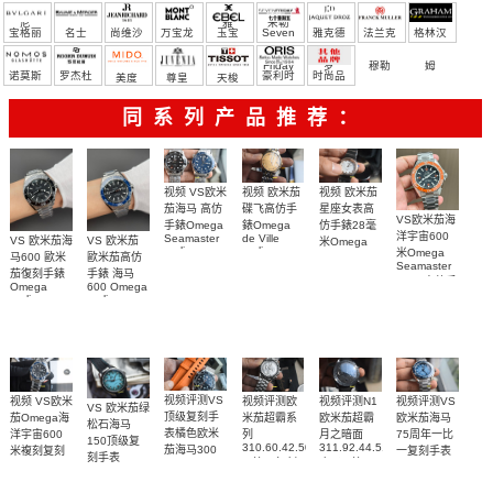
尼
雅
米勒
宝格丽
名士
尚维沙
万宝龙
玉宝
Seven
雅克德
法兰克
格林汉
Friday
罗
穆勒
姆
诺莫斯
罗杰杜
豪利时
时尚品
美度
尊皇
天梭
彼
牌/原单
同系列产品推荐：
视频 欧米茄
视频 VS欧米
视频 欧米茄
碟飞高仿手
茄海马 高仿
星座女表高
VS欧米茄海
錶Omega
手錶Omega
仿手錶28毫
洋宇宙600
de Ville
Seamaster
VS 欧米茄海
VS 欧米茄
米Omega
replica
replica
米Omega
Constellation
马600 歐米
歐米茄高仿
watch
watch 300
Seamaster
Replica
茄復刻手錶
手錶 海马
424.20.40.20.58.001
210.30.42.20.03.001
watch
copy 高仿手
Omega
600 Omega
腕表
腕表
131.25.28.60.55.003
錶
replica
replica
腕表
watches
watches
217.30.42.21.01.
217.30.42.21.01.001
217.30.42.21.01.002
腕表
腕表
腕表
视频评测VS
视频评测欧
视频评测VS
视频评测N1
视频 VS欧米
VS 欧米茄绿
顶级复刻手
米茄超霸系
欧米茄海马
欧米茄超霸
茄Omega海
松石海马
表橘色欧米
列
75周年一比
月之暗面
洋宇宙600
150顶级复
310.60.42.50.02.001
311.92.44.51.01.005
茄海马300
一复刻手表
米複刻复刻
刻手表
一比一复刻
广州一比一
215.30.40.20.03.
米
手表
220.32.41.21.03.001
名表腕表
腕表
复刻手表腕
210.30.42.20.01.018
217.30.42.21.01.002，
腕表