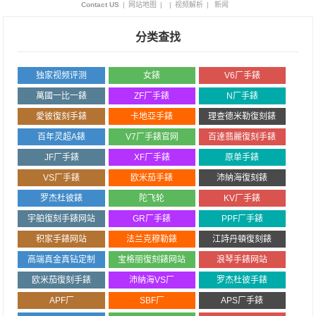
Contact US
|
网站地图
|
|
视频解析
|
新闻
分类查找
独家视频评测
女錶
V6厂手錶
萬國一比一錶
ZF厂手錶
N厂手錶
愛彼復刻手錶
卡地亞手錶
理查德米勒復刻錶
百年灵超A錶
V7厂手錶官网
百達翡麗復刻手錶
JF厂手錶
XF厂手錶
原单手錶
VS厂手錶
欧米茄手錶
沛納海復刻錶
罗杰杜彼錶
陀飞轮
KV厂手錶
宇舶復刻手錶网站
GR厂手錶
PPF厂手錶
积家手錶网站
法兰克穆勒錶
江詩丹頓復刻錶
高端真金真钻定制
宝格丽復刻錶网站
浪琴手錶网站
欧米茄復刻手錶
沛納海VS厂
罗杰杜彼手錶
APF厂
SBF厂
APS厂手錶