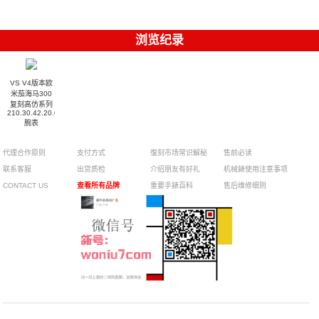
浏览纪录
VS V4版本欧
米茄海马300
复刻高仿系列
210.30.42.20.03.001
腕表
代理合作原则
支付方式
復刻市场常识解秘
售前必读
联系客服
出货质检
介绍朋友有好礼
机械錶使用注意事项
CONTACT US
查看所有品牌
重要手錶百科
售后维修细则