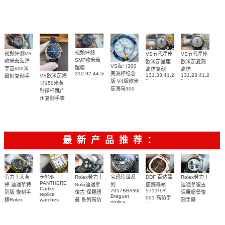
腕表
表(墨黑)
217.30.42.21.01.001
腕表
视频评测
视频评测VS
VS五代星座
VS五代星座
SMF欧米茄
欧米茄海洋
欧米茄星座
欧米茄复刻
VS海马300
超霸
宇宙600米
高仿复刻
高仿
310.92.44.50.06.001
美洲杯纪念
131.33.41.21.06.001
131.23.41.21.06.
VS欧米茄海
最好复刻手
广州一比一
版 V4版欧米
腕表
腕表
马150米黄
表
复刻高仿腕
茄海马300
215.92.44.21.99.001
针撑杆跳广
表
复刻手表
腕表
州复刻手表
210.30.42.20.04.002
网站
腕表
220.12.41.21.03.009
腕表
最新产品推荐：
Rolex勞力士
劳力士大黄
卡地亚
宝玑传世系
DDF 百达翡
Rolex勞力士
PANTHÈRE
Solo迪通拿
蜂 迪通拿特
列
丽鹦鹉螺
迪通拿復古
Cartier
7057BB/G9/9W6
5711/1R-
復古 保羅紐
别版 復刻手
保羅紐曼復
replica
Breguet
001 高仿手
曼 系列高仿
錶Rolex
watches
刻手錶
replica
WJPN0016
錶 Patek
Bumblebee
Rolex Paul
復刻手錶
watches 寶
blaken
Philippe
Newman
卡地亞復刻
璣高仿手錶
Daytona
Nautilus
replica
手錶 腕表
Replica
replica
watch
腕表