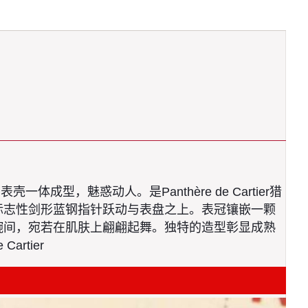
成型，魅惑动人。是Panthère de Cartier猎
标志性剑形蓝钢指针跃动与表盘之上。表冠镶嵌一颗
腕间，宛若在肌肤上翩翩起舞。独特的造型彰显成熟
rtier