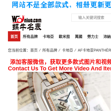
首页
所有品牌
卡地亞
歐米茄
萬國
勞力士
沛納
您当前位置：
首页
⁄
所有品牌
⁄
卡地亞
⁄ AF卡地亚PANTHÈR
添加客服微信，获取更多款式图片和视
Contact Us To Get More Video And It