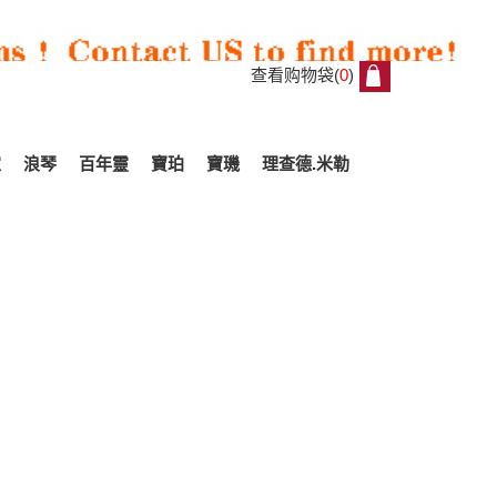
查看购物袋(
0
)
0
家
浪琴
百年靈
寶珀
寶璣
理查德.米勒