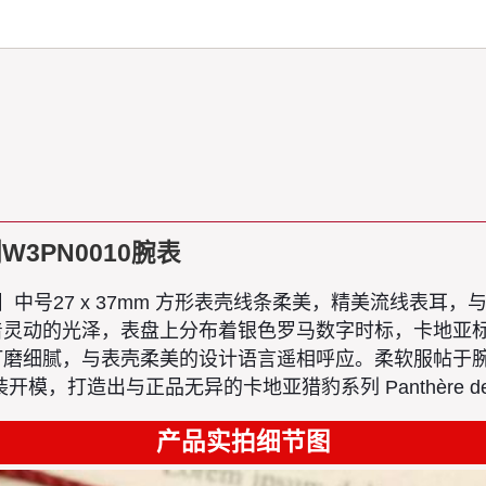
列W3PN0010腕表
27 x 37mm 方形表壳线条柔美，精美流线表耳，与表壳一体
着灵动的光泽，表盘上分布着银色罗马数字时标，卡地亚
打磨细腻，与表壳柔美的设计语言遥相呼应。柔软服帖于
打造出与正品无异的卡地亚猎豹系列 Panthère de Ca
产品实拍细节图