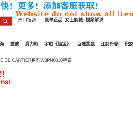
热门搜索：
原单正品
女士腕錶
视频解说
海
愛彼
真力時
宇舶《恒宝》
百達翡麗
江詩丹頓
积
E DE CARTIER系列W3PN0010腕表
频！
ems!