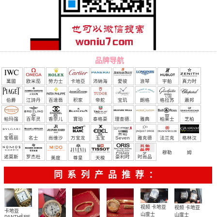
品牌导航
萬國
欧米茄
勞力士
卡地亞
沛納海
愛彼
浪琴
宇舶
真力时
（恒
伯爵
江詩丹
百達翡
积家
帝舵
宝玑
朗格
格拉苏
蕭邦
宝）
頓
麗
蒂
帕玛强
百年灵
香奈儿
寶珀
泰格豪
理查德.
雅典
柏莱士
芝柏
尼
雅
米勒
宝格丽
名士
尚维沙
万宝龙
玉宝
Seven
雅克德
法兰克
格林汉
Friday
罗
穆勒
姆
诺莫斯
罗杰杜
豪利时
时尚品
美度
尊皇
天梭
彼
牌/原单
同系列产品推荐：
视频 卡地亚
视频 卡地亚
卡地亚
山度士
山度士
PANTHÈRE