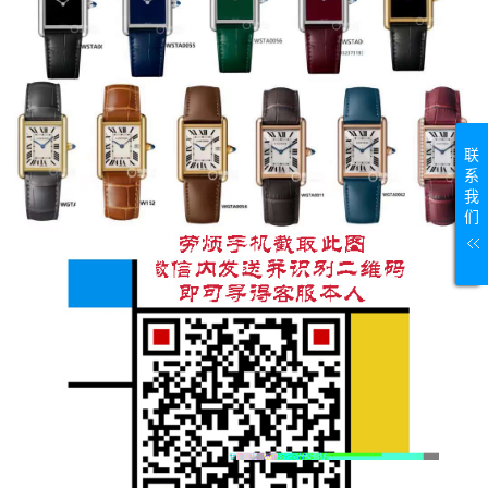
联
系
我
们