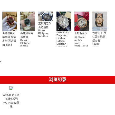
watch 腕表
高仿手錶
Rainbow
(Green
Submariner)
Replica
watch
定制高奢款
百达翡丽
Patek
PPM Rolex
包金加工 百
百達翡麗克
高端定制百
卡地亚蓝气
Philippe
Daytona
Nautilus
达翡丽鹦鹉
隆手錶 高端
达翡丽
球 Cartier
Hidden
replica
Patek
replica
螺女表
定制 百达翡
Edition
watch
Philippe
watch
Moissan
Patek
5711/111P-
丽 clone
replica
WJBB0033
Diamond
Philippe
Patek
001 百達翡
watches
Replica
卡地亞藍氣
replica
Philippe
5711/113P-
麗高仿手錶
Watch
watch
球高仿手錶
replica
001腕表百
7118/1R-
腕表
watches
腕表
010腕表
達翡麗復刻
5723/112R-
<
001腕表
手錶
浏览纪录
AF新坦克卡地
亚坦克系列
WSTA0052腕
表