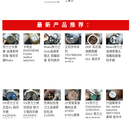
士集合
CARTIER系
列
W4BL0003
复刻手表
最新产品推荐：
Rolex勞力士
劳力士大黄
卡地亚
宝玑传世系
DDF 百达翡
Rolex勞力士
PANTHÈRE
Solo迪通拿
蜂 迪通拿特
列
丽鹦鹉螺
迪通拿復古
Cartier
7057BB/G9/9W6
5711/1R-
復古 保羅紐
别版 復刻手
保羅紐曼復
replica
Breguet
001 高仿手
曼 系列高仿
錶Rolex
watches
刻手錶
replica
WJPN0016
錶 Patek
Bumblebee
Rolex Paul
復刻手錶
watches 寶
blaken
Philippe
Newman
卡地亞復刻
璣高仿手錶
Daytona
Nautilus
replica
手錶 腕表
Replica
replica
watch
腕表
Watch
watch
VS劳力士日
VS劳力士蚝
劳真钻包金
ZF爱彼皇家
VS劳力士
万国葡萄牙
Submariner
Iwc replica
志型41 高仿
式恒动 勞力
力士迪通拿
橡树女表
116610LV-
watches
67650
手錶
士復刻手錶
彩虹迪
IW371604
0002 勞力士
67651腕表
m126334-
m134303-
116595
萬國 高仿手
綠水鬼高仿
0002 Rolex
0001 Rolex
Audemars
RBOW 高仿
錶 腕表
Replica
Oyster
Piguet
手錶(绿水
手表腕錶
Perpetual
Replica
watch 腕表
鬼)Rolex
replica
Replica
watch 愛彼
Rolex watch
Green Dial