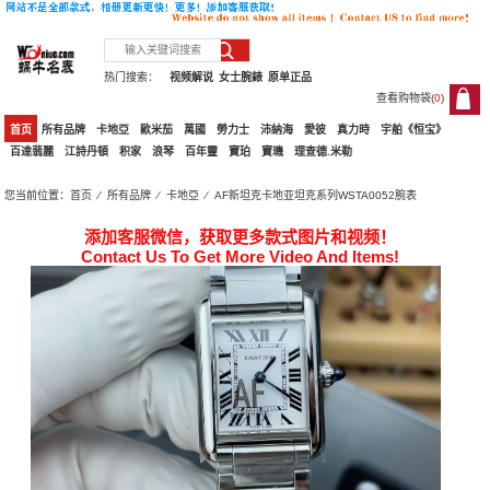
热门搜索：
视频解说
女士腕錶
原单正品
查看购物袋(
0
)
0
首页
所有品牌
卡地亞
歐米茄
萬國
勞力士
沛納海
愛彼
真力時
宇舶《恒宝》
百達翡麗
江詩丹頓
积家
浪琴
百年靈
寶珀
寶璣
理查德.米勒
您当前位置：
首页
⁄
所有品牌
⁄
卡地亞
⁄ AF新坦克卡地亚坦克系列WSTA0052腕表
添加客服微信，获取更多款式图片和视频！
Contact Us To Get More Video And Items!