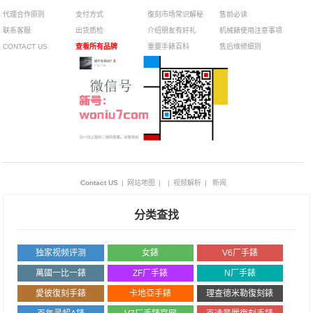
代理合作原则
支付方式
復刻市场常识解秘
售前必读
联系客服
出货质检
介绍朋友有好礼
机械錶使用注意事项
CONTACT US
查看所有品牌
重要手錶百科
售后维修细则
Contact US
|
网站地图
|
|
视频解析
|
新闻
分类查找
独家视频评测
女錶
V6厂手錶
萬國一比一錶
ZF厂手錶
N厂手錶
愛彼復刻手錶
卡地亞手錶
理查德米勒復刻錶