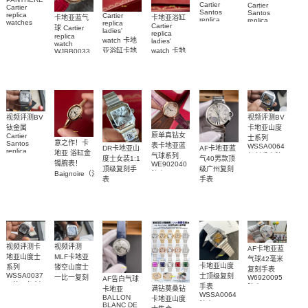
Cartier
Cartier
Cartier
Santos
Santos
replica
Cartier
卡地亚蓝气
卡地亚浴缸
replica
replica
watches
replica
Cartier
球 Cartier
watch
watch 克隆
WJPN0016
ladies'
replica
replica
WGSA0021，
卡地亞復刻
手錶
watch 卡地
ladies'
watch
WSSA0040
WSSA0040
手錶 腕表
亚浴缸卡地
watch 卡地
WJBB0033
女表
腕表
卡地亞藍氣
亞 復刻手錶
亞高仿手錶
WJBA0067
WGBA0070
球高仿手錶
腕表
腕表
腕表
视频评测BV
视频评测BV
卡地亚山度
钛金属
原单真钻女
Cartier
士系列
意之作！卡
Santos
表卡地亚蓝
WSSA0064
DR卡地亚山
AF卡地亚蓝
replica
地亚 浴缸金
气球系列
复刻手表腕
度士女装1:1
气40男款顶
watch卡地亚
镯腕表！
WE902040
表
顶级复刻手
级广州复刻
山度士复刻
Baignoire（浴
腕表
表
手表
手表
缸）顶级复
WSSA0082
WSBB0040
WSSA0089
刻女士手表
腕表
腕表
腕表
视频评测卡
视频评测
AF卡地亚蓝
地亚山度士
MLF卡地亚
气球42毫米
卡地亚山度
系列
镂空山度士
复刻手表
WSSA0037
士顶级复刻
W6920095
一比一复刻
AF告白气球
一比一复刻
手表
腕表
精仿手表
满钻莫桑钻
卡地亚
WSSA0064
高仿手表腕
WHSA0015
BALLON
卡地亚山度
腕表
BLANC DE
表
腕表