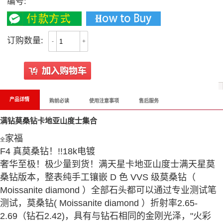
编号:
订购数量:
-
+
产品详情
购前必读
使用注意事项
售后服务
满钻莫桑钻卡地亚山度士集合
家福
全
F4 真莫桑钻！!!18k电镀
奢华至极！极少量到货！满天星卡地亚山度士满天星莫
桑钻版本，整表纯手工镶嵌 D 色 VVS 级莫桑钻（
Moissanite diamond ）全部石头都可以通过专业测试笔
测试，莫桑钻( Moissanite diamond ）折射率2.65-
2.69（钻石2.42)，具有与钻石相同的金刚光泽，"火彩