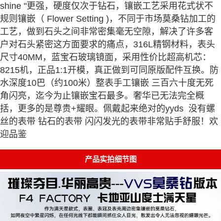
shine "更强，硬度仅次于钻石，镶嵌工艺采用花式状不
规则镶嵌（ Flower Setting )，不同于市场莫桑钻加工的
工艺，做到石头之间非常密集毫无空隙，解决了许多客
户对石头紧密这方面要求的痛点，316L精钢材料，表头
尺寸40MM，蓝宝石玻璃镜面，采用性价比超高机芯：
8215机，正品1:1开模，真正做到可同原版配件互换。防
水深度10巴（约100米）整表手工镶嵌 三百六十度无死
角闪亮，迄今为止镶嵌宝石最多。奢华已无法完全概
括，更多的是尊贵+耀眼。佩戴起来绝对的yyds 没有螺
丝的表带 钻石的表带 闪闪发光的表带非常贴手舒服！欢
迎品鉴
产品实拍细节图