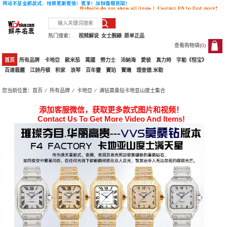
热门搜索：
视频解说
女士腕錶
原单正品
查看购物袋(
0
)
0
首页
所有品牌
卡地亞
歐米茄
萬國
勞力士
沛納海
愛彼
真力時
宇舶《恒宝》
百達翡麗
江詩丹頓
积家
浪琴
百年靈
寶珀
寶璣
理查德.米勒
您当前位置：
首页
⁄
所有品牌
⁄
卡地亞
⁄ 满钻莫桑钻卡地亚山度士集合
添加客服微信，获取更多款式图片和视频！
Contact Us To Get More Video And Items!