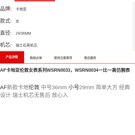
品牌:
卡地亚
款式:
女
直径:
29/36MM
机芯:
瑞士石英机芯
产品详情
购前必读
使用注意事项
售后服务
AF卡地亚伦敦女表系列WSRN0033，WSRN0034一比一高仿腕表
AF
新款卡地
伦敦
中号36mm
小号
29mm 简单大方 经典
设计 瑞士机芯无售后 放心入