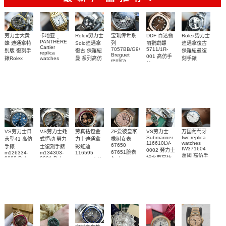
Rolex勞力士
劳力士大黄
卡地亚
宝玑传世系
DDF 百达翡
Rolex勞力士
PANTHÈRE
Solo迪通拿
蜂 迪通拿特
列
丽鹦鹉螺
迪通拿復古
Cartier
7057BB/G9/9W6
5711/1R-
復古 保羅紐
别版 復刻手
保羅紐曼復
replica
Breguet
001 高仿手
曼 系列高仿
錶Rolex
watches
刻手錶
replica
WJPN0016
錶 Patek
Bumblebee
Rolex Paul
復刻手錶
watches 寶
blaken
Philippe
Newman
卡地亞復刻
璣高仿手錶
Daytona
Nautilus
replica
手錶 腕表
Replica
replica
watch
腕表
Watch
watch
VS劳力士日
VS劳力士蚝
劳真钻包金
ZF爱彼皇家
VS劳力士
万国葡萄牙
Submariner
Iwc replica
志型41 高仿
式恒动 勞力
力士迪通拿
橡树女表
116610LV-
watches
67650
手錶
士復刻手錶
彩虹迪
IW371604
0002 勞力士
67651腕表
m126334-
m134303-
116595
萬國 高仿手
綠水鬼高仿
0002 Rolex
0001 Rolex
Audemars
RBOW 高仿
錶 腕表
Replica
Oyster
Piguet
手錶(绿水
手表腕錶
Perpetual
Replica
watch 腕表
鬼)Rolex
replica
Replica
watch 愛彼
Rolex watch
Green Dial
watch 腕表
高仿手錶
Rainbow
(Green
Submariner)
Replica
watch