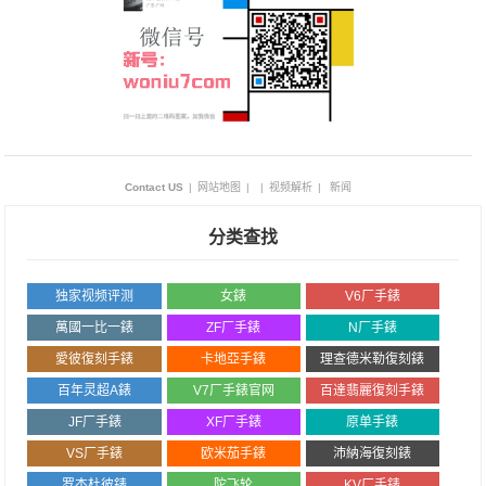
Contact US
|
网站地图
|
|
视频解析
|
新闻
分类查找
独家视频评测
女錶
V6厂手錶
萬國一比一錶
ZF厂手錶
N厂手錶
愛彼復刻手錶
卡地亞手錶
理查德米勒復刻錶
百年灵超A錶
V7厂手錶官网
百達翡麗復刻手錶
JF厂手錶
XF厂手錶
原单手錶
VS厂手錶
欧米茄手錶
沛納海復刻錶
罗杰杜彼錶
陀飞轮
KV厂手錶