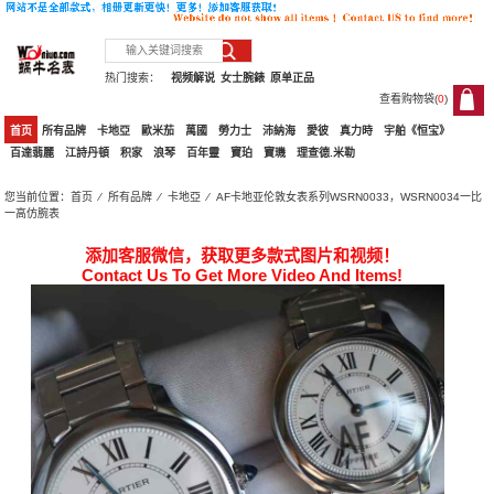
热门搜索：
视频解说
女士腕錶
原单正品
查看购物袋(
0
)
0
首页
所有品牌
卡地亞
歐米茄
萬國
勞力士
沛納海
愛彼
真力時
宇舶《恒宝》
百達翡麗
江詩丹頓
积家
浪琴
百年靈
寶珀
寶璣
理查德.米勒
您当前位置：
首页
⁄
所有品牌
⁄
卡地亞
⁄ AF卡地亚伦敦女表系列WSRN0033，WSRN0034一比
一高仿腕表
添加客服微信，获取更多款式图片和视频！
Contact Us To Get More Video And Items!