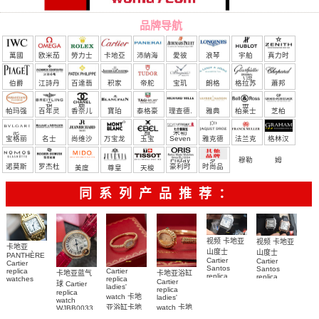
品牌导航
萬國
欧米茄
勞力士
卡地亞
沛納海
愛彼
浪琴
宇舶
真力时
（恒
伯爵
江詩丹
百達翡
积家
帝舵
宝玑
朗格
格拉苏
蕭邦
宝）
頓
麗
蒂
帕玛强
百年灵
香奈儿
寶珀
泰格豪
理查德.
雅典
柏莱士
芝柏
尼
雅
米勒
宝格丽
名士
尚维沙
万宝龙
玉宝
Seven
雅克德
法兰克
格林汉
Friday
罗
穆勒
姆
诺莫斯
罗杰杜
豪利时
时尚品
美度
尊皇
天梭
彼
牌/原单
同系列产品推荐：
视频 卡地亚
视频 卡地亚
卡地亚
山度士
山度士
PANTHÈRE
Cartier
Cartier
Cartier
Santos
Santos
replica
Cartier
卡地亚蓝气
卡地亚浴缸
replica
replica
watches
replica
Cartier
球 Cartier
watch
watch 克隆
WJPN0016
ladies'
replica
replica
WGSA0021，
卡地亞復刻
手錶
watch 卡地
ladies'
watch
WSSA0040
WSSA0040
手錶 腕表
亚浴缸卡地
watch 卡地
WJBB0033
女表
腕表
卡地亞藍氣
亞 復刻手錶
亞高仿手錶