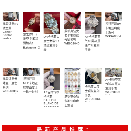
WJBA0067
WGBA0070
球高仿手錶
腕表
腕表
腕表
视频评测BV
视频评测BV
卡地亚山度
钛金属
原单真钻女
Cartier
士系列
意之作！卡
Santos
表卡地亚蓝
WSSA0064
DR卡地亚山
AF卡地亚蓝
replica
地亚 浴缸金
气球系列
复刻手表腕
度士女装1:1
气40男款顶
watch卡地亚
镯腕表！
WE902040
表
顶级复刻手
级广州复刻
山度士复刻
Baignoire（浴
腕表
表
手表
手表
缸）顶级复
WSSA0082
WSBB0040
WSSA0089
刻女士手表
腕表
腕表
腕表
视频评测卡
视频评测
AF卡地亚蓝
地亚山度士
MLF卡地亚
气球42毫米
卡地亚山度
系列
镂空山度士
复刻手表
WSSA0037
士顶级复刻
W6920095
一比一复刻
AF告白气球
一比一复刻
手表
腕表
精仿手表
满钻莫桑钻
卡地亚
WSSA0064
高仿手表腕
WHSA0015
BALLON
卡地亚山度
腕表
BLANC DE
表
腕表
士集合
CARTIER系
列
W4BL0003
复刻手表
最新产品推荐：