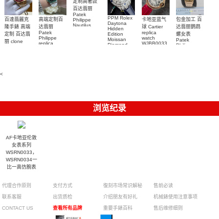
定制高奢款
百达翡丽
Patek
PPM Rolex
包金加工 百
百達翡麗克
高端定制百
卡地亚蓝气
Philippe
Daytona
Nautilus
达翡丽鹦鹉
隆手錶 高端
达翡丽
球 Cartier
Hidden
replica
Patek
replica
螺女表
定制 百达翡
Edition
watch
Philippe
watch
Moissan
Patek
5711/111P-
丽 clone
replica
WJBB0033
Diamond
Philippe
Patek
001 百達翡
watches
Replica
卡地亞藍氣
replica
Philippe
5711/113P-
麗高仿手錶
Watch
watch
球高仿手錶
replica
001腕表百
7118/1R-
腕表
watches
腕表
010腕表
達翡麗復刻
5723/112R-
<
001腕表
手錶
浏览纪录
AF卡地亚伦敦
女表系列
WSRN0033，
WSRN0034一
比一高仿腕表
代理合作原则
支付方式
復刻市场常识解秘
售前必读
联系客服
出货质检
介绍朋友有好礼
机械錶使用注意事项
CONTACT US
查看所有品牌
重要手錶百科
售后维修细则