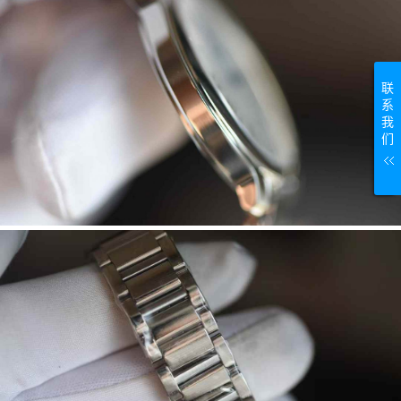
联
系
我
们