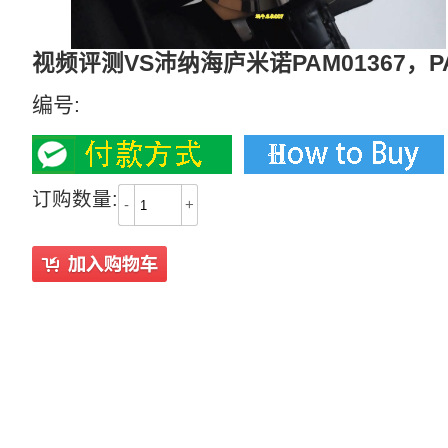
视频评测VS沛纳海庐米诺PAM01367，
编号:
订购数量:
-
+