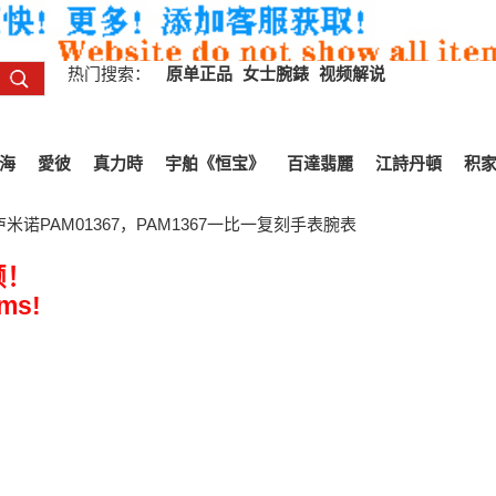
热门搜索：
原单正品
女士腕錶
视频解说
海
愛彼
真力時
宇舶《恒宝》
百達翡麗
江詩丹頓
积
米诺PAM01367，PAM1367一比一复刻手表腕表
频！
ems!