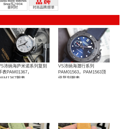
豪利时
时尚品牌/原单
VS沛纳海庐米诺系列复刻
VS沛纳海潜行系列
手表PAM01367，
PAM01563，PAM1563顶
PAM1367腕表
级复刻腕表