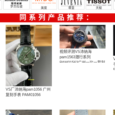
罗杰杜彼
美度
尊皇
天梭
同系列产品推荐：
视频评测VS沛纳海
pam1563潜行系列
PAM01563广州一比一复刻
手表腕表
VS厂沛纳海pam1056 广州
复刻手表 PAM01056