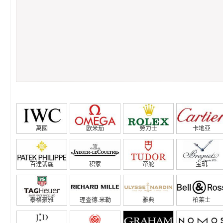
萬國
欧米茄
勞力士
卡地亞
百達翡麗
积家
帝舵
宝玑
泰格豪雅
理查德.米勒
雅典
柏莱士