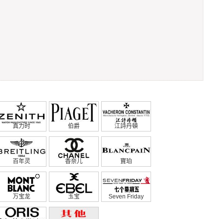
真力时
伯爵
江詩丹頓
百年灵
香奈儿
寶珀
万宝龙
玉宝
Seven Friday