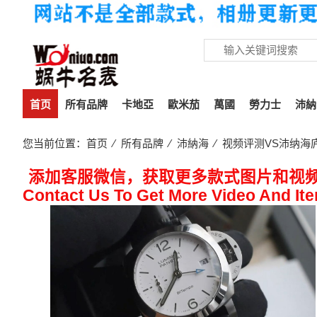
首页
所有品牌
卡地亞
歐米茄
萬國
勞力士
沛納
您当前位置：
首页
⁄
所有品牌
⁄
沛納海
⁄ 视频评测VS沛纳海庐
添加客服微信，获取更多款式图片和视
Contact Us To Get More Video And It