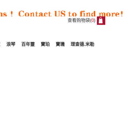
查看购物袋(
0
)
0
家
浪琴
百年靈
寶珀
寶璣
理查德.米勒