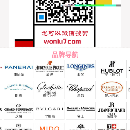
品牌导航
沛納海
愛彼
浪琴
宇舶（恒宝）
朗格
格拉苏蒂
蕭邦
帕玛强尼
芝柏
宝格丽
名士
尚维沙