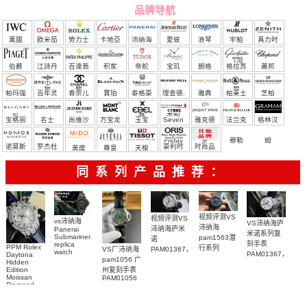
品牌导航
萬國
欧米茄
勞力士
卡地亞
沛納海
愛彼
浪琴
宇舶
真力时
（恒
伯爵
江詩丹
百達翡
积家
帝舵
宝玑
朗格
格拉苏
蕭邦
宝）
頓
麗
蒂
帕玛强
百年灵
香奈儿
寶珀
泰格豪
理查德.
雅典
柏莱士
芝柏
尼
雅
米勒
宝格丽
名士
尚维沙
万宝龙
玉宝
Seven
雅克德
法兰克
格林汉
Friday
罗
穆勒
姆
诺莫斯
罗杰杜
豪利时
时尚品
美度
尊皇
天梭
彼
牌/原单
同系列产品推荐：
视频评测VS
视频评测VS
vs沛纳海
VS沛纳海庐
沛纳海
沛纳海庐米
Panerai
米诺系列复
Submariner
pam1563潜
诺
刻手表
replica
PPM Rolex
行系列
VS厂沛纳海
PAM01367，
watch
PAM01367，
Daytona
PAM01563
pam1056 广
PAM01698
PAM1367一
Hidden
PAM1367腕
广州一比一
沛納海高仿
Edition
州复刻手表
比一复刻手
表
复刻手表腕
Moissan
PAM01056
手錶
表腕表
Diamond
表
PAM1698
Replica
腕表
Watch