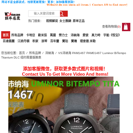
热门搜索：
视频解说
女士腕錶
原单正品
查看购物袋(
0
)
0
首页
所有品牌
卡地亞
歐米茄
萬國
勞力士
沛納海
愛彼
真力時
宇舶《恒宝》
百達翡麗
江詩丹頓
积家
浪琴
百年靈
寶珀
寶璣
理查德.米勒
您当前位置：
首页
⁄
所有品牌
⁄
沛納海
⁄ VS沛纳海 PAM1467 PAM01467 Luminor BiTempo
Titanium DLC 纽约限量版腕表
添加客服微信，获取更多款式图片和视频！
Contact Us To Get More Video And Items!