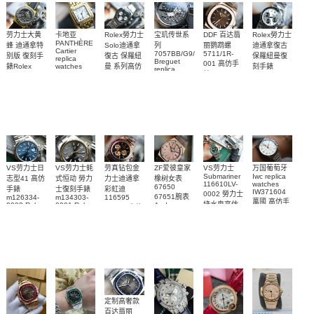
Rolex勞力士
劳力士大黄
卡地亚
宝玑传世系
DDF 百达翡
Rolex勞力士
PANTHÈRE
Solo迪通拿
蜂 迪通拿特
列
丽鹦鹉螺
迪通拿復古
Cartier
7057BB/G9/9W6
5711/1R-
復古 保羅紐
别版 復刻手
保羅紐曼復
replica
Breguet
001 高仿手
曼 系列高仿
錶Rolex
watches
刻手錶
replica
WJPN0016
錶 Patek
Bumblebee
Rolex Paul
復刻手錶
watches 寶
blaken
Philippe
Newman
卡地亞復刻
璣高仿手錶
Daytona
Nautilus
replica
手錶 腕表
Replica
replica
watch
腕表
Watch
watch
VS劳力士日
VS劳力士蚝
劳真钻包金
ZF爱彼皇家
VS劳力士
万国葡萄牙
Submariner
Iwc replica
志型41 高仿
式恒动 勞力
力士迪通拿
橡树女表
116610LV-
watches
67650
手錶
士復刻手錶
彩虹迪
IW371604
0002 勞力士
67651腕表
m126334-
m134303-
116595
萬國 高仿手
綠水鬼高仿
0002 Rolex
0001 Rolex
Audemars
RBOW 高仿
錶 腕表
Replica
Oyster
Piguet
手錶(绿水
手表腕錶
Perpetual
Replica
watch 腕表
鬼)Rolex
replica
Replica
watch 愛彼
Rolex watch
Green Dial
watch 腕表
高仿手錶
Rainbow
(Green
Submariner)
Replica
watch
定制高奢款
百达翡丽