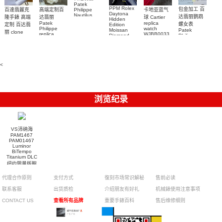
Patek
PPM Rolex
包金加工 百
百達翡麗克
高端定制百
卡地亚蓝气
Philippe
Daytona
Nautilus
达翡丽鹦鹉
隆手錶 高端
达翡丽
球 Cartier
Hidden
replica
Patek
replica
螺女表
定制 百达翡
Edition
watch
Philippe
watch
Moissan
Patek
5711/111P-
丽 clone
replica
WJBB0033
Diamond
Philippe
Patek
001 百達翡
watches
Replica
卡地亞藍氣
replica
Philippe
5711/113P-
麗高仿手錶
Watch
watch
球高仿手錶
replica
001腕表百
7118/1R-
腕表
watches
腕表
010腕表
達翡麗復刻
5723/112R-
<
001腕表
手錶
浏览纪录
VS沛纳海
PAM1467
PAM01467
Luminor
BiTempo
Titanium DLC
纽约限量版腕
表
代理合作原则
支付方式
復刻市场常识解秘
售前必读
联系客服
出货质检
介绍朋友有好礼
机械錶使用注意事项
CONTACT US
查看所有品牌
重要手錶百科
售后维修细则