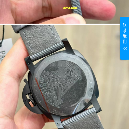
联
系
我
们