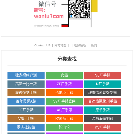
Contact US
|
网站地图
|
|
视频解析
|
新闻
分类查找
独家视频评测
女錶
V6厂手錶
萬國一比一錶
ZF厂手錶
N厂手錶
愛彼復刻手錶
卡地亞手錶
理查德米勒復刻錶
百年灵超A錶
V7厂手錶官网
百達翡麗復刻手錶
JF厂手錶
XF厂手錶
原单手錶
VS厂手錶
欧米茄手錶
沛納海復刻錶
罗杰杜彼錶
陀飞轮
KV厂手錶