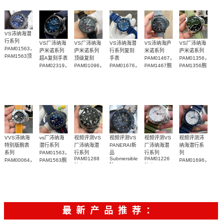
VS沛纳海潜
行系列
VS厂沛纳海
VS厂沛纳海
VS沛纳海潜
VS沛纳海庐
VS厂沛纳海
PAM01563，
庐米诺系列
庐米诺系列
行系列复刻
米诺系列
庐米诺系列
PAM1563顶
超A复刻手表
顶级复刻
手表
PAM01467，
PAM01356，
级复刻腕表
PAM02319，
PAM01096，
PAM01676，
PAM1467腕
PAM1356腕
PAM2319腕
PAM1096腕
PAM1676腕
表纽约版
表
表
表
表
VVS沛纳海
vs厂沛纳海
视频评测VS
视频评测VS
视频评测VS
视频评测沛
特别版腕表
潜行系列
厂沛纳海潜
PANERAI新
厂沛纳海潜
纳海潜行系
系列
PAM01563，
行系列
品
行系列
列
PAM01288
Submersible
PAM01226
PAM00064，
PAM1563腕
PAM01696，
Navy
腕表
腕表
PAM064腕
表
PAM1696腕
SEALS系列
表
表
PAM01669
手表
最新产品推荐：