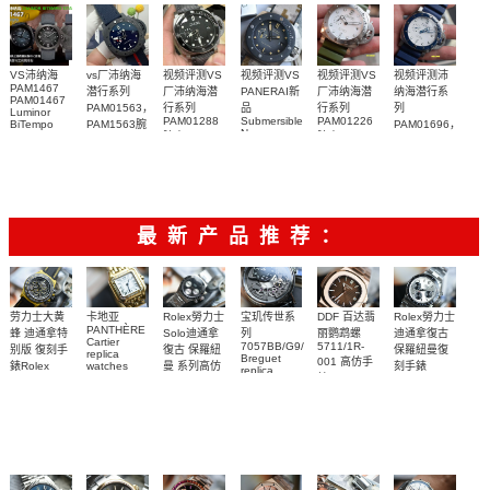
VS沛纳海
vs厂沛纳海
视频评测VS
视频评测VS
视频评测VS
视频评测沛
PAM1467
潜行系列
厂沛纳海潜
PANERAI新
厂沛纳海潜
纳海潜行系
PAM01467
PAM01563，
行系列
品
行系列
列
Luminor
PAM01288
Submersible
PAM01226
BiTempo
PAM1563腕
PAM01696，
Navy
Titanium
腕表
腕表
表
PAM1696腕
SEALS系列
DLC 纽约限
表
PAM01669
量版腕表
手表
最新产品推荐：
Rolex勞力士
劳力士大黄
卡地亚
宝玑传世系
DDF 百达翡
Rolex勞力士
PANTHÈRE
Solo迪通拿
蜂 迪通拿特
列
丽鹦鹉螺
迪通拿復古
Cartier
7057BB/G9/9W6
5711/1R-
復古 保羅紐
别版 復刻手
保羅紐曼復
replica
Breguet
001 高仿手
曼 系列高仿
錶Rolex
watches
刻手錶
replica
WJPN0016
錶 Patek
Bumblebee
Rolex Paul
復刻手錶
watches 寶
blaken
Philippe
Newman
卡地亞復刻
璣高仿手錶
Daytona
Nautilus
replica
手錶 腕表
Replica
replica
watch
腕表
Watch
watch