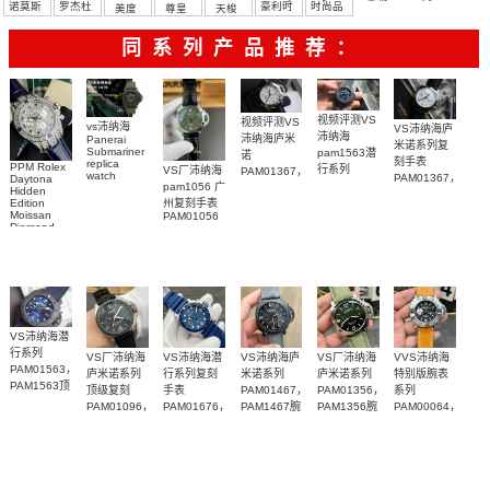
诺莫斯
罗杰杜
豪利时
时尚品
美度
尊皇
天梭
彼
牌/原单
同系列产品推荐：
视频评测VS
视频评测VS
vs沛纳海
VS沛纳海庐
沛纳海
沛纳海庐米
Panerai
米诺系列复
Submariner
pam1563潜
诺
刻手表
replica
PPM Rolex
行系列
VS厂沛纳海
PAM01367，
watch
PAM01367，
Daytona
PAM01563
pam1056 广
PAM01698
PAM1367一
Hidden
PAM1367腕
广州一比一
沛納海高仿
Edition
州复刻手表
比一复刻手
表
复刻手表腕
Moissan
PAM01056
手錶
表腕表
Diamond
表
PAM1698
Replica
腕表
Watch
VS沛纳海潜
行系列
VS厂沛纳海
VS沛纳海潜
VS沛纳海庐
VS厂沛纳海
VVS沛纳海
PAM01563，
庐米诺系列
行系列复刻
米诺系列
庐米诺系列
特别版腕表
PAM1563顶
顶级复刻
手表
PAM01467，
PAM01356，
系列
级复刻腕表
PAM01096，
PAM01676，
PAM1467腕
PAM1356腕
PAM00064，
PAM1096腕
PAM1676腕
表纽约版
表
PAM064腕
表
表
表