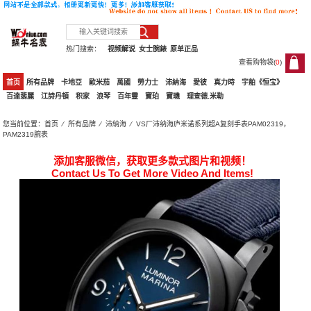
热门搜索：
视频解说
女士腕錶
原单正品
查看购物袋(
0
)
0
首页
所有品牌
卡地亞
歐米茄
萬國
勞力士
沛納海
愛彼
真力時
宇舶《恒宝》
百達翡麗
江詩丹頓
积家
浪琴
百年靈
寶珀
寶璣
理查德.米勒
您当前位置：
首页
⁄
所有品牌
⁄
沛納海
⁄ VS厂沛纳海庐米诺系列超A复刻手表PAM02319，
PAM2319腕表
添加客服微信，获取更多款式图片和视频！
Contact Us To Get More Video And Items!