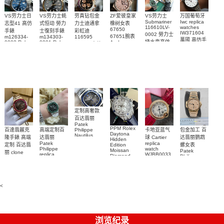
VS劳力士日
VS劳力士蚝
劳真钻包金
ZF爱彼皇家
VS劳力士
万国葡萄牙
Submariner
Iwc replica
志型41 高仿
式恒动 勞力
力士迪通拿
橡树女表
116610LV-
watches
67650
手錶
士復刻手錶
彩虹迪
IW371604
0002 勞力士
67651腕表
m126334-
m134303-
116595
萬國 高仿手
綠水鬼高仿
0002 Rolex
0001 Rolex
Audemars
RBOW 高仿
錶 腕表
Replica
Oyster
Piguet
手錶(绿水
手表腕錶
Perpetual
Replica
watch 腕表
鬼)Rolex
replica
Replica
watch 愛彼
Rolex watch
Green Dial
watch 腕表
高仿手錶
Rainbow
(Green
Submariner)
Replica
watch
定制高奢款
百达翡丽
Patek
PPM Rolex
包金加工 百
百達翡麗克
高端定制百
卡地亚蓝气
Philippe
Daytona
Nautilus
达翡丽鹦鹉
隆手錶 高端
达翡丽
球 Cartier
Hidden
replica
Patek
replica
螺女表
定制 百达翡
Edition
watch
Philippe
watch
Moissan
Patek
5711/111P-
丽 clone
replica
WJBB0033
Diamond
Philippe
Patek
001 百達翡
watches
Replica
卡地亞藍氣
replica
Philippe
5711/113P-
麗高仿手錶
Watch
watch
球高仿手錶
replica
001腕表百
7118/1R-
腕表
watches
腕表
010腕表
達翡麗復刻
5723/112R-
<
001腕表
手錶
浏览纪录