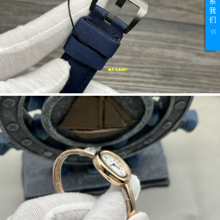
系
我
们