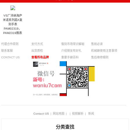
VS厂沛纳海庐
米诺系列超A复
刻手表
PAM02319，
PAM2319腕表
代理合作原则
支付方式
復刻市场常识解秘
售前必读
联系客服
出货质检
介绍朋友有好礼
机械錶使用注意事项
CONTACT US
查看所有品牌
重要手錶百科
售后维修细则
Contact US
|
网站地图
|
|
视频解析
|
新闻
分类查找