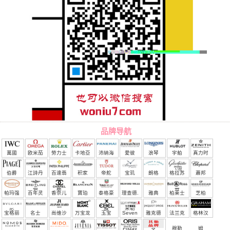
品牌导航
萬國
欧米茄
勞力士
卡地亞
沛納海
愛彼
浪琴
宇舶
真力时
（恒
伯爵
江詩丹
百達翡
积家
帝舵
宝玑
朗格
格拉苏
蕭邦
宝）
頓
麗
蒂
帕玛强
百年灵
香奈儿
寶珀
泰格豪
理查德.
雅典
柏莱士
芝柏
尼
雅
米勒
宝格丽
名士
尚维沙
万宝龙
玉宝
Seven
雅克德
法兰克
格林汉
Friday
罗
穆勒
姆