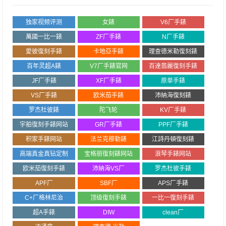
独家视频评测
女錶
V6厂手錶
萬國一比一錶
ZF厂手錶
N厂手錶
愛彼復刻手錶
卡地亞手錶
理查德米勒復刻錶
百年灵超A錶
V7厂手錶官网
百達翡麗復刻手錶
JF厂手錶
XF厂手錶
原单手錶
VS厂手錶
欧米茄手錶
沛納海復刻錶
罗杰杜彼錶
陀飞轮
KV厂手錶
宇舶復刻手錶网站
GR厂手錶
PPF厂手錶
积家手錶网站
法兰克穆勒錶
江詩丹頓復刻錶
高端真金真钻定制
宝格丽復刻錶网站
浪琴手錶网站
欧米茄復刻手錶
沛納海VS厂
罗杰杜彼手錶
APF厂
SBF厂
APS厂手錶
C+厂格林尼治
顶级復刻手錶
一比一復刻手錶
超A手錶
DIW
clean厂