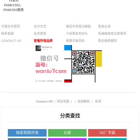
行系列
PAM01563，
PAM1563腕表
代理合作原则
支付方式
復刻市场常识解秘
售前必读
联系客服
出货质检
介绍朋友有好礼
机械錶使用注意事项
CONTACT US
查看所有品牌
重要手錶百科
售后维修细则
Contact US
|
网站地图
|
|
视频解析
|
新闻
分类查找
独家视频评测
女錶
V6厂手錶