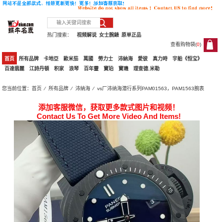
热门搜索：
视频解说
女士腕錶
原单正品
查看购物袋(
0
)
0
首页
所有品牌
卡地亞
歐米茄
萬國
勞力士
沛納海
愛彼
真力時
宇舶《恒宝》
百達翡麗
江詩丹頓
积家
浪琴
百年靈
寶珀
寶璣
理查德.米勒
您当前位置：
首页
⁄
所有品牌
⁄
沛納海
⁄ vs厂沛纳海潜行系列PAM01563，PAM1563腕表
添加客服微信，获取更多款式图片和视频！
Contact Us To Get More Video And Items!