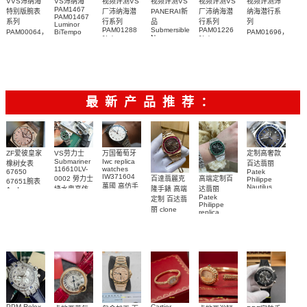
VVS沛纳海
VS沛纳海
视频评测VS
视频评测VS
视频评测VS
视频评测沛
PAM1467
特别版腕表
厂沛纳海潜
PANERAI新
厂沛纳海潜
纳海潜行系
PAM01467
系列
行系列
品
行系列
列
Luminor
PAM01288
Submersible
PAM01226
PAM00064，
BiTempo
PAM01696，
Navy
Titanium
腕表
腕表
PAM064腕
PAM1696腕
SEALS系列
DLC 纽约限
表
表
PAM01669
量版腕表
手表
最新产品推荐：
ZF爱彼皇家
VS劳力士
万国葡萄牙
定制高奢款
Submariner
Iwc replica
橡树女表
百达翡丽
116610LV-
watches
67650
Patek
IW371604
0002 勞力士
百達翡麗克
高端定制百
Philippe
67651腕表
萬國 高仿手
Nautilus
綠水鬼高仿
隆手錶 高端
达翡丽
Audemars
replica
錶 腕表
Piguet
Patek
手錶(绿水
定制 百达翡
watch
Replica
Philippe
鬼)Rolex
5711/111P-
丽 clone
replica
watch 愛彼
Green Dial
Patek
001 百達翡
watches
高仿手錶
(Green
Philippe
5711/113P-
麗高仿手錶
Submariner)
replica
001腕表百
腕表
Replica
watches
達翡麗復刻
watch
5723/112R-
001腕表
手錶
PPM Rolex
Cartier