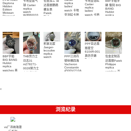
包金加工 百
卡地亚蓝气
BBF宇舶手
卡地亚浴缸
Daytona
replica
Cartier
达翡丽鹦鹉
球 Cartier
錶 復刻 BIG
Hidden
ladies'
replica
replica
BANG
螺女表
Edition
watch 卡地
ladies'
watch
Hublot
Moissan
Patek
亚浴缸卡地
watch 卡地
WJBB0033
replica
Diamond
Philippe
watch
Replica
卡地亞藍氣
亞 復刻手錶
亞高仿手錶
replica
441.NM.1171.RX
Watch
watch
WJBA0067
WGBA0070
球高仿手錶
腕表
7118/1R-
腕表
腕表
腕表
010腕表
PPF百达翡
积家北宸
Jaeger-
丽星空
lecoultre
6104R-001
replica
高仿手錶
BBF宇舶
THB劳力士
PPF江诗丹
包金定制百
watch
Patek
BIG BANG
Q9078640
日志31
顿纵横四海
达翡丽Patek
Philippe
Hublot
積家高仿手
m278271-
Vacheron
Philippe
replica
replica
Constantin
replica
0028勞力士
錶腕表
watches 腕
watches 高
4500V/210A-
watches 百
高仿手錶腕
B128
表
仿手錶
達翡麗高仿
表
Replica
441.CI.1171.RX
手錶
watch 高仿
腕表
5711/113P-
手錶表
001腕表
<
浏览纪录
vs厂沛纳海潜