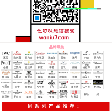
品牌导航
萬國
欧米茄
勞力士
卡地亞
沛納海
愛彼
浪琴
宇舶
真力时
（恒
伯爵
江詩丹
百達翡
积家
帝舵
宝玑
朗格
格拉苏
蕭邦
宝）
頓
麗
蒂
帕玛强
百年灵
香奈儿
寶珀
泰格豪
理查德.
雅典
柏莱士
芝柏
尼
雅
米勒
宝格丽
名士
尚维沙
万宝龙
玉宝
Seven
雅克德
法兰克
格林汉
Friday
罗
穆勒
姆
诺莫斯
罗杰杜
豪利时
时尚品
美度
尊皇
天梭
彼
牌/原单
同系列产品推荐：