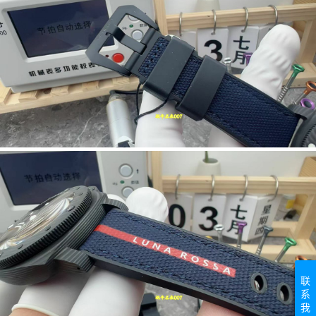
联
系
我