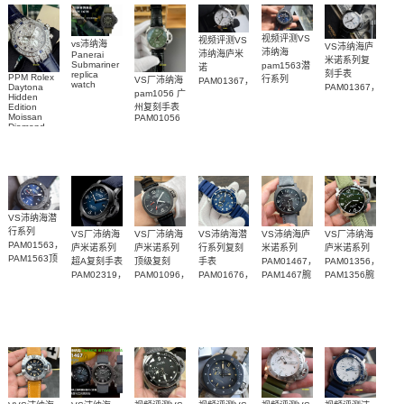
视频评测VS
视频评测VS
vs沛纳海
VS沛纳海庐
沛纳海
沛纳海庐米
Panerai
米诺系列复
Submariner
pam1563潜
诺
刻手表
replica
PPM Rolex
行系列
VS厂沛纳海
PAM01367，
watch
PAM01367，
Daytona
PAM01563
pam1056 广
PAM01698
PAM1367一
Hidden
PAM1367腕
广州一比一
沛納海高仿
Edition
州复刻手表
比一复刻手
表
复刻手表腕
Moissan
PAM01056
手錶
表腕表
Diamond
表
PAM1698
Replica
腕表
Watch
VS沛纳海潜
行系列
VS厂沛纳海
VS厂沛纳海
VS沛纳海潜
VS沛纳海庐
VS厂沛纳海
PAM01563，
庐米诺系列
庐米诺系列
行系列复刻
米诺系列
庐米诺系列
PAM1563顶
超A复刻手表
顶级复刻
手表
PAM01467，
PAM01356，
级复刻腕表
PAM02319，
PAM01096，
PAM01676，
PAM1467腕
PAM1356腕
PAM2319腕
PAM1096腕
PAM1676腕
表纽约版
表
表
表
表