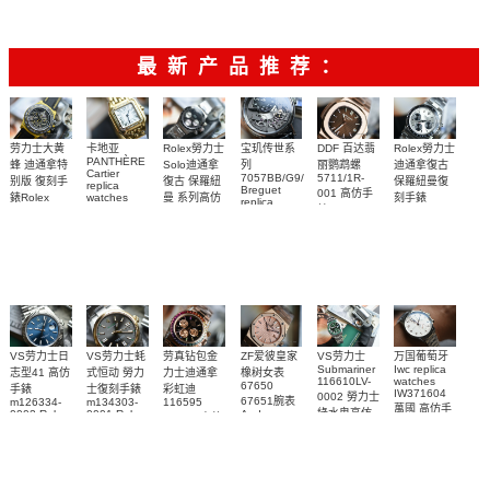
手表
最新产品推荐：
Rolex勞力士
劳力士大黄
卡地亚
宝玑传世系
DDF 百达翡
Rolex勞力士
PANTHÈRE
Solo迪通拿
蜂 迪通拿特
列
丽鹦鹉螺
迪通拿復古
Cartier
7057BB/G9/9W6
5711/1R-
復古 保羅紐
别版 復刻手
保羅紐曼復
replica
Breguet
001 高仿手
曼 系列高仿
錶Rolex
watches
刻手錶
replica
WJPN0016
錶 Patek
Bumblebee
Rolex Paul
復刻手錶
watches 寶
blaken
Philippe
Newman
卡地亞復刻
璣高仿手錶
Daytona
Nautilus
replica
手錶 腕表
Replica
replica
watch
腕表
Watch
watch
VS劳力士日
VS劳力士蚝
劳真钻包金
ZF爱彼皇家
VS劳力士
万国葡萄牙
Submariner
Iwc replica
志型41 高仿
式恒动 勞力
力士迪通拿
橡树女表
116610LV-
watches
67650
手錶
士復刻手錶
彩虹迪
IW371604
0002 勞力士
67651腕表
m126334-
m134303-
116595
萬國 高仿手
綠水鬼高仿
0002 Rolex
0001 Rolex
Audemars
RBOW 高仿
錶 腕表
Replica
Oyster
Piguet
手錶(绿水
手表腕錶
Perpetual
Replica
watch 腕表
鬼)Rolex
replica
Replica
watch 愛彼
Rolex watch
Green Dial
watch 腕表
高仿手錶
Rainbow
(Green
Submariner)