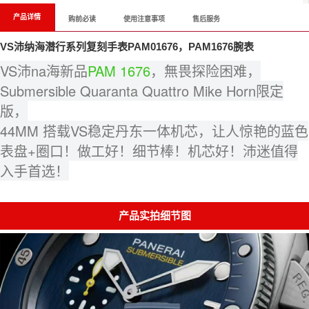
产品详情
购前必读
使用注意事项
售后服务
VS沛纳海潜行系列复刻手表PAM01676，PAM1676腕表
VS沛na海新品
PAM
1676
，無畏探险困难，
Submersible Quaranta Quattro Mike Horn限定
版，
44MM 搭载VS稳定丹东一体机芯，让人惊艳的蓝色
表盘+圈口！做工好！细节棒！机芯好！沛迷值得
入手首选！
产品实拍细节图