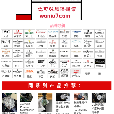
品牌导航
萬國
欧米茄
勞力士
卡地亞
沛納海
愛彼
浪琴
宇舶
真力时
（恒
伯爵
江詩丹
百達翡
积家
帝舵
宝玑
朗格
格拉苏
蕭邦
宝）
頓
麗
蒂
帕玛强
百年灵
香奈儿
寶珀
泰格豪
理查德.
雅典
柏莱士
芝柏
尼
雅
米勒
宝格丽
名士
尚维沙
万宝龙
玉宝
Seven
雅克德
法兰克
格林汉
Friday
罗
穆勒
姆
诺莫斯
罗杰杜
豪利时
时尚品
美度
尊皇
天梭
彼
牌/原单
同系列产品推荐：
视频评测VS
视频评测VS
vs沛纳海
VS沛纳海庐
沛纳海
沛纳海庐米
Panerai
米诺系列复
Submariner
pam1563潜
诺
刻手表
replica
PPM Rolex
行系列