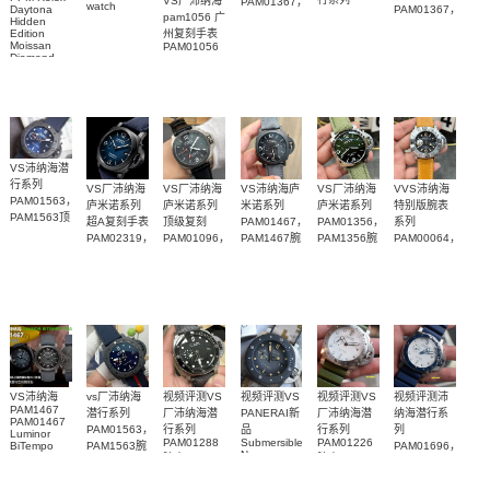
VS厂沛纳海
PAM01367，
watch
PAM01367，
Daytona
PAM01563
pam1056 广
PAM01698
PAM1367一
Hidden
PAM1367腕
广州一比一
沛納海高仿
Edition
州复刻手表
比一复刻手
表
复刻手表腕
Moissan
PAM01056
手錶
表腕表
Diamond
表
PAM1698
Replica
腕表
Watch
VS沛纳海潜
行系列
VS厂沛纳海
VS厂沛纳海
VS沛纳海庐
VS厂沛纳海
VVS沛纳海
PAM01563，
庐米诺系列
庐米诺系列
米诺系列
庐米诺系列
特别版腕表
PAM1563顶
超A复刻手表
顶级复刻
PAM01467，
PAM01356，
系列
级复刻腕表
PAM02319，
PAM01096，
PAM1467腕
PAM1356腕
PAM00064，
PAM2319腕
PAM1096腕
表纽约版
表
PAM064腕
表
表
表
VS沛纳海
vs厂沛纳海
视频评测VS
视频评测VS
视频评测VS
视频评测沛
PAM1467
潜行系列
厂沛纳海潜
PANERAI新
厂沛纳海潜
纳海潜行系
PAM01467
PAM01563，
行系列
品
行系列
列
Luminor
PAM01288
Submersible
PAM01226
BiTempo
PAM1563腕
PAM01696，
Navy
Titanium
腕表
腕表
表
PAM1696腕
SEALS系列
DLC 纽约限
表
PAM01669
量版腕表