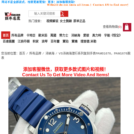
热门搜索：
视频解说
女士腕錶
原单正品
查看购物袋(
0
)
0
首页
所有品牌
卡地亞
歐米茄
萬國
勞力士
沛納海
愛彼
真力時
宇舶《恒宝》
百達翡麗
江詩丹頓
积家
浪琴
百年靈
寶珀
寶璣
理查德.米勒
您当前位置：
首页
⁄
所有品牌
⁄
沛納海
⁄ VS沛纳海潜行系列复刻手表PAM01676，PAM1676腕
表
添加客服微信，获取更多款式图片和视频！
Contact Us To Get More Video And Items!