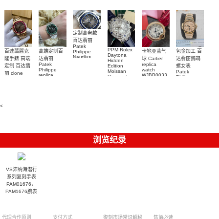
Replica
watch
定制高奢款
百达翡丽
Patek
PPM Rolex
包金加工 百
百達翡麗克
高端定制百
卡地亚蓝气
Philippe
Daytona
Nautilus
达翡丽鹦鹉
隆手錶 高端
达翡丽
球 Cartier
Hidden
replica
Patek
replica
螺女表
定制 百达翡
Edition
watch
Philippe
watch
Moissan
Patek
5711/111P-
丽 clone
replica
WJBB0033
Diamond
Philippe
Patek
001 百達翡
watches
Replica
卡地亞藍氣
replica
Philippe
5711/113P-
麗高仿手錶
Watch
watch
球高仿手錶
replica
001腕表百
7118/1R-
腕表
watches
腕表
010腕表
達翡麗復刻
5723/112R-
<
001腕表
手錶
浏览纪录
VS沛纳海潜行
系列复刻手表
PAM01676，
PAM1676腕表
代理合作原则
支付方式
復刻市场常识解秘
售前必读