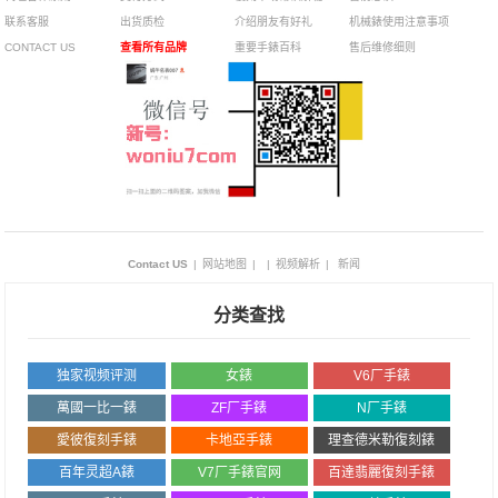
联系客服
出货质检
介绍朋友有好礼
机械錶使用注意事项
CONTACT US
查看所有品牌
重要手錶百科
售后维修细则
Contact US
|
网站地图
|
|
视频解析
|
新闻
分类查找
独家视频评测
女錶
V6厂手錶
萬國一比一錶
ZF厂手錶
N厂手錶
愛彼復刻手錶
卡地亞手錶
理查德米勒復刻錶
百年灵超A錶
V7厂手錶官网
百達翡麗復刻手錶