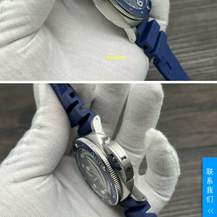
联
系
我
们